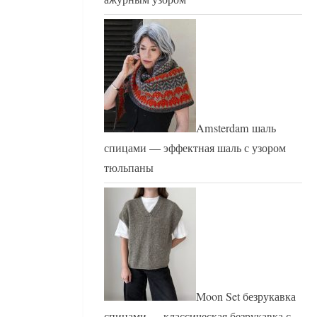
Amsterdam шаль
спицами — эффектная шаль с узором
тюльпаны
Moon Set безрукавка
спицами — классическая безрукавка с