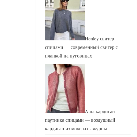
Henley свитер
спицами — современный свитер с
планкой на пуговицах
Aura кардиган
паутинка спицами — воздушный
кардиган из мохера с ажурны…