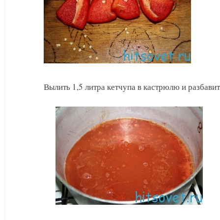
Вылить 1,5 литра кетчупа в кастрюлю и разбавит