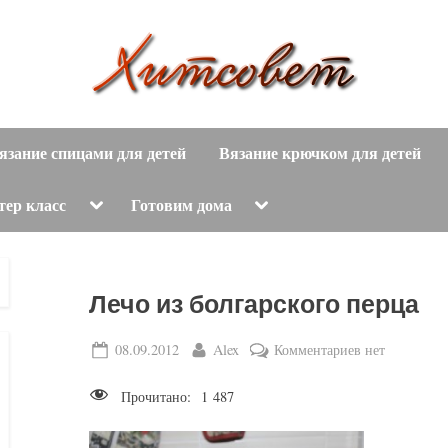
вязание
Х
спицами,
язание спицами для детей
Вязание крючком для детей
и
вязание
крючком,
т
Toggle
Toggle
тер класс
Готовим дома
sub-
sub-
модные
menu
menu
с
вязаные
модели
о
Лечо из болгарского перца
с
пошаговым
в
Posted
By
к
08.09.2012
Alex
Комментариев
нет
описанием
on
записи
е
и
Прочитано:
1 487
Лечо
схемами.
т
из