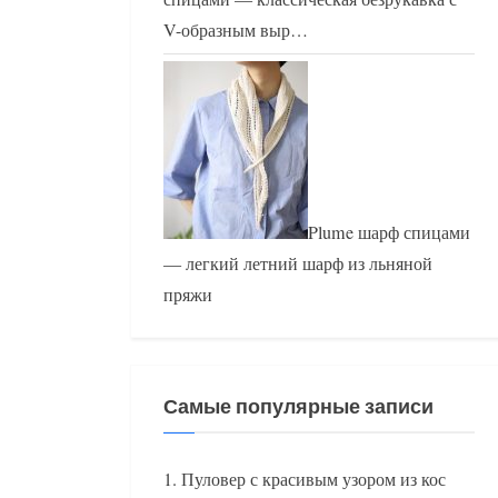
V-образным выр…
Plume шарф спицами
— легкий летний шарф из льняной
пряжи
Самые популярные записи
Пуловер с красивым узором из кос