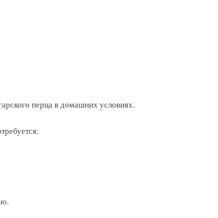
гарского перца в домашних условиях.
отребуется:
ью.