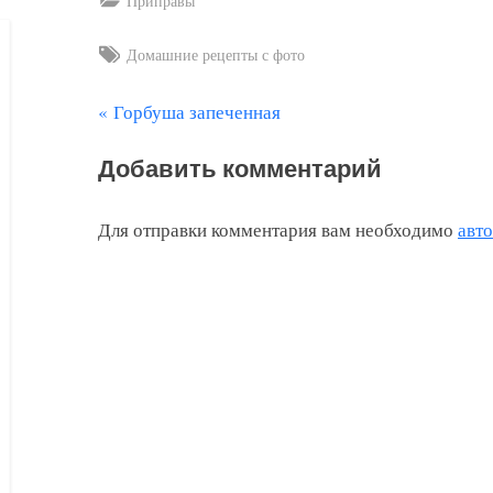
Приправы
Tags:
Домашние рецепты с фото
П
Горбуша запеченная
Навигация
р
по
Добавить комментарий
е
д
записям
Для отправки комментария вам необходимо
авт
ы
д
у
щ
а
я
з
а