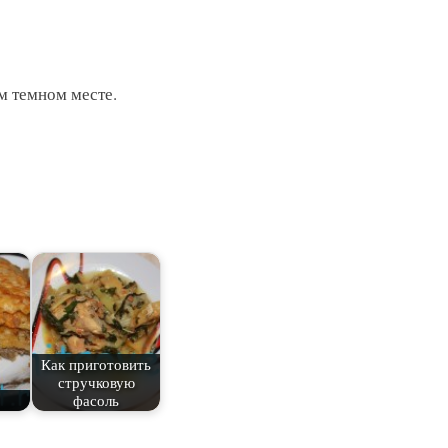
м темном месте.
Как приготовить
стручковую
фасоль