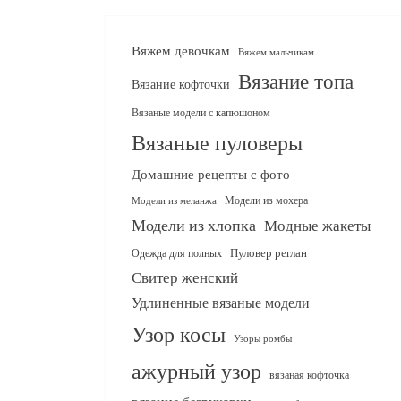
Вяжем девочкам
Вяжем мальчикам
Вязание топа
Вязание кофточки
Вязаные модели с капюшоном
Вязаные пуловеры
Домашние рецепты с фото
Модели из мохера
Модели из меланжа
Модели из хлопка
Модные жакеты
Одежда для полных
Пуловер реглан
Свитер женский
Удлиненные вязаные модели
Узор косы
Узоры ромбы
ажурный узор
вязаная кофточка