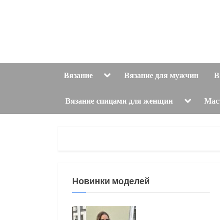
Skip
to
content
Toggle
Вязание
Вязание для мужчин
В
sub-
menu
Toggle
Вязание спицами для женщин
Мас
sub-
menu
Новинки моделей