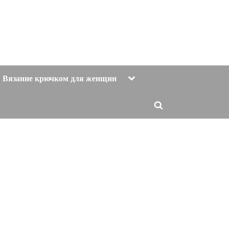
Toggle
Вязание крючком для женщин
sub-
menu
Toggle
search
form