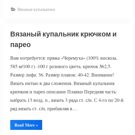
и
косынка”
Вязаные купальники
Вязаный купальник крючком и
парео
Вам потребуется: пряжа «Черемуха» (100% вискоза,
585 м/100 г) -100 г розового цвета, крючок №2,5.
Размер лифа: 36. Размер плавок: 40-42. Внимание!
Вязать нитью в два сложения. Вязаный купальник
крючком и парео описание Плавки Передняя часть:
набрать 13 возд. п., вязать 3 ряда ст. с/н. С 4-го по 20-й
ряд вязать ст. с/н, прибавляя в…
“Вязаный
Read More
»
купальник
крючком