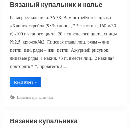
Вязаный купальник и колье
Размер купальника: 36-38. Вам потребуется: пряжа
«Хлопок стрейч» (98% хлопок, 2% эласти к, 160 м/50
г) -100 г черного цвета, 20 г сиреневого цвета, спицы
№2,5, крючок№2. Лицевая гладь: лиц. ряды – лиц.
петли, изн. ряды – изн. петли. Ажурный рисунок:
лицевые ряды -1 накид, *3 п. вместе лиц., 2 накида*,
повторять *-*, провязать 3…
“Вязаный
Read More
»
купальник
и
колье”
Вязаные купальники
Вязание купальника