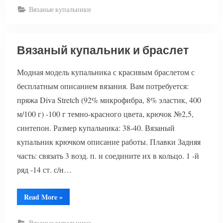
и
Вязаные купальники
парео”
Вязаный купальник и браслет
Модная модель купальника с красивым браслетом с
бесплатным описанием вязания. Вам потребуется:
пряжа Diva Stretch (92% микрофибра, 8% эластик, 400
м/100 г) -100 г темно-красного цвета, крючок №2,5,
синтепон. Размер купальника: 38-40. Вязаный
купальник крючком описание работы. Плавки Задняя
часть: связать 3 возд. п. и соедините их в кольцо. 1 -й
ряд -14 ст. с/н…
“Вязаный
Read More
»
купальник
и
браслет”
Вязаные купальники