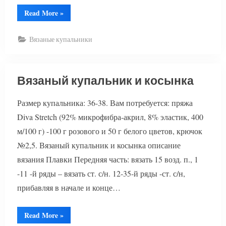
“Вязаный
Read More
»
купальник
с
оборками”
Вязаные купальники
Вязаный купальник и косынка
Размер купальника: 36-38. Вам потребуется: пряжа
Diva Stretch (92% микрофибра-акрил, 8% эластик, 400
м/100 г) -100 г розового и 50 г белого цветов, крючок
№2,5. Вязаный купальник и косынка описание
вязания Плавки Передняя часть: вязать 15 возд. п., 1
-11 -й ряды – вязать ст. с/н. 12-35-й ряды -ст. с/н,
прибавляя в начале и конце…
“Вязаный
Read More
»
купальник