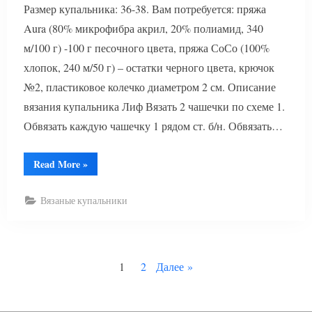
Размер купальника: 36-38. Вам потребуется: пряжа
Aura (80% микрофибра акрил, 20% полиамид, 340
м/100 г) -100 г песочного цвета, пряжа СоСо (100%
хлопок, 240 м/50 г) – остатки черного цвета, крючок
№2, пластиковое колечко диаметром 2 см. Описание
вязания купальника Лиф Вязать 2 чашечки по схеме 1.
Обвязать каждую чашечку 1 рядом ст. б/н. Обвязать…
“Вязание
Read More
»
купальника”
Вязаные купальники
Пагинация
1
2
Далее
записей