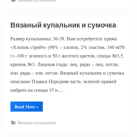
Вязаный купальник и сумочка
Размер купальника: 36-38. Вам потребуется: пряжа
«Хлопок стрейч» (98% – хлопок, 2% эластик, 160 м/50
г) -100 г зеленого и 50 г желтого цветов, спицы №3,5,
крючок №3. Лицевая гладь: лиц. ряды – лиц. петли,
изн. ряды – изн. петли. Вязаный купальник и сумочка
описание Плавки Передняя часть: зеленой пряжей
набрать на спицы 15 п.,…
“Вязаный
Read More
»
купальник
и
сумочка”
Вязаные купальники