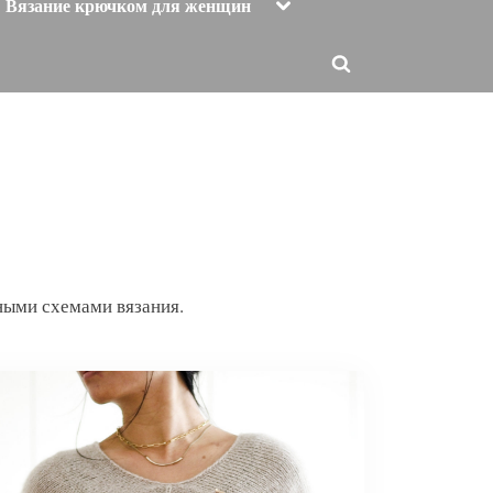
Toggle
Вязание крючком для женщин
sub-
menu
Toggle
search
form
ными схемами вязания.