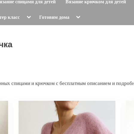
язание спицами для детей
Вязание крючком для детей
Toggle
Toggle
тер класс
Готовим дома
sub-
sub-
menu
menu
чка
нных спицами и крючком с бесплатным описанием и подроб