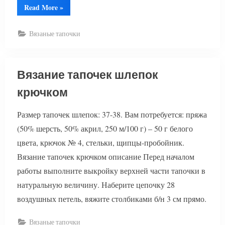
“Вязаные
Read More
»
тапочки”
Вязаные тапочки
Вязание тапочек шлепок
крючком
Размер тапочек шлепок: 37-38. Вам потребуется: пряжа
(50% шерсть, 50% акрил, 250 м/100 г) – 50 г белого
цвета, крючок № 4, стельки, щипцы-пробойник.
Вязание тапочек крючком описание Перед началом
работы выполните выкройку верхней части тапочки в
натуральную величину. Наберите цепочку 28
воздушных петель, вяжите столбиками б/н 3 см прямо.
Вязаные тапочки