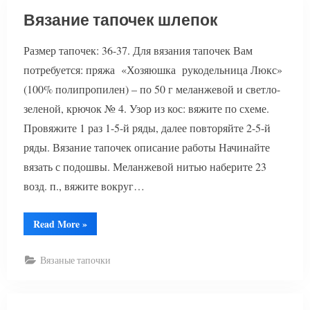
Вязание тапочек шлепок
Размер тапочек: 36-37. Для вязания тапочек Вам
потребуется: пряжа «Хозяюшка рукодельница Люкс»
(100% полипропилен) – по 50 г меланжевой и светло-
зеленой, крючок № 4. Узор из кос: вяжите по схеме.
Провяжите 1 раз 1-5-й ряды, далее повторяйте 2-5-й
ряды. Вязание тапочек описание работы Начинайте
вязать с подошвы. Меланжевой нитью наберите 23
возд. п., вяжите вокруг…
“Вязание
Read More
»
тапочек
шлепок”
Вязаные тапочки