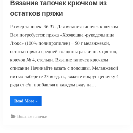
Вязание тапочек крючком из
остатков пряжи
Размер тапочек: 36-37. Для вязания тапочек крючком
Вам потребуется: пряжа «Хозяюшка -рукодельница
Люкс» (100% полипропилен) – 50 г меланжевой,
остатки пряжи средней толщины различных цветов,
крючок № 4, стельки. Вязание тапочек крючком
описание Начинайте вязать с подошвы. Меланжевой
нитью наберите 23 возд. п., вяжите вокруг цепочку 4
ряда ст с/н, прибавляя в каждом ряду на…
“Вязание
Read More
»
тапочек
крючком
из
Вязаные тапочки
остатков
пряжи”