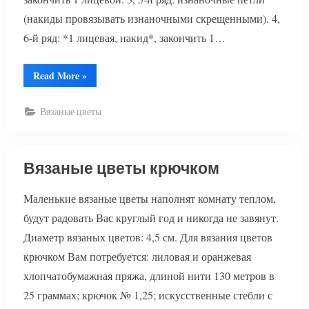
(накиды провязывать изнаночными скрещенными). 4,
6-й ряд: *1 лицевая, накид*, закончить 1…
“Как
Read More
»
связать
украшение
из
Вязаные цветы
роз”
Вязаные цветы крючком
Маленькие вязаные цветы наполнят комнату теплом,
будут радовать Вас круглый год и никогда не завянут.
Диаметр вязаных цветов: 4,5 см. Для вязания цветов
крючком Вам потребуется: лиловая и оранжевая
хлопчатобумажная пряжа, длиной нити 130 метров в
25 граммах; крючок № 1,25; искусственные стебли с