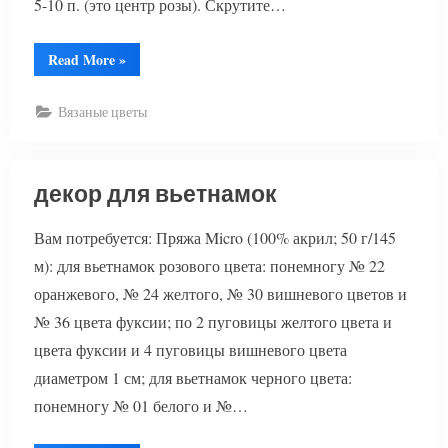
5-10 п. (это центр розы). Скрутите…
“Вязание
Read More
»
заколки
розочки
крючком”
Вязаные цветы
декор для вьетнамок
Вам потребуется: Пряжа Micro (100% акрил; 50 г/145
м): для вьетнамок розового цвета: понемногу № 22
оранжевого, № 24 желтого, № 30 вишневого цветов и
№ 36 цвета фуксии; по 2 пуговицы желтого цвета и
цвета фуксии и 4 пуговицы вишневого цвета
диаметром 1 см; для вьетнамок черного цвета:
понемногу № 01 белого и №…