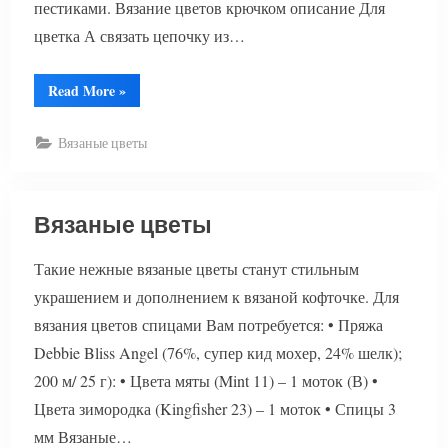
пестиками. Вязание цветов крючком описание Для
цветка А связать цепочку из…
“Вязаные
Read More
»
цветы
крючком”
Вязаные цветы
Вязаные цветы
Такие нежные вязаные цветы станут стильным
украшением и дополнением к вязаной кофточке. Для
вязания цветов спицами Вам потребуется: • Пряжа
Debbie Bliss Angel (76%, супер кид мохер, 24% шелк);
200 м/ 25 г): • Цвета мяты (Mint 11) – 1 моток (В) •
Цвета зимородка (Kingfisher 23) – 1 моток • Спицы 3
мм Вязаные…