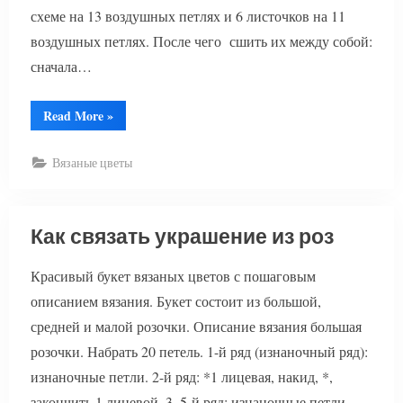
схеме на 13 воздушных петлях и 6 листочков на 11
воздушных петлях. После чего сшить их между собой:
сначала…
“Вязаный
Read More
»
цветок
хризантема”
Вязаные цветы
Как связать украшение из роз
Красивый букет вязаных цветов с пошаговым
описанием вязания. Букет состоит из большой,
средней и малой розочки. Описание вязания большая
розочки. Набрать 20 петель. 1-й ряд (изнаночный ряд):
изнаночные петли. 2-й ряд: *1 лицевая, накид, *,
закончить 1 лицевой. 3, 5-й ряд: изнаночные петли