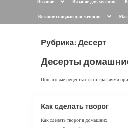
Toggle
Вязание
Вязание для мужчин
В
sub-
menu
Toggle
Вязание спицами для женщин
Мас
sub-
menu
Рубрика:
Десерт
Десерты домашни
Пошаговые рецепты с фотографиями при
Как сделать творог
Как сделать творог в домашних