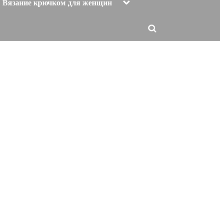
Toggle
Вязание крючком для женщин
sub-
menu
Toggle
search
form