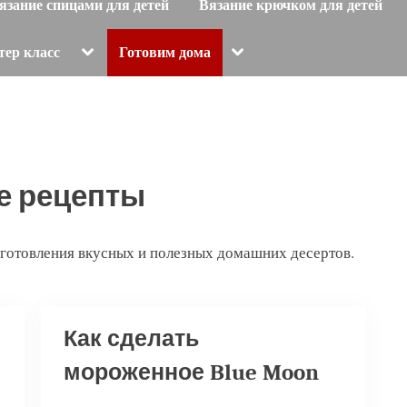
язание спицами для детей
Вязание крючком для детей
Toggle
Toggle
тер класс
Готовим дома
sub-
sub-
menu
menu
е рецепты
готовления вкусных и полезных домашних десертов.
Как сделать
мороженное Blue Moon