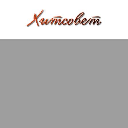
вязание
Х
спицами,
и
вязание
крючком,
т
модные
с
вязаные
модели
о
с
пошаговым
в
описанием
е
и
схемами.
т