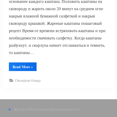
основание каждого каштана. Положить каштаны на
сковороду и жарить около 20 минут на среднем огне
накрыв влажной бумажной салфеткой и накрыв
сковороду крышкой. Жареные каштаны пошаговый
рецепт Время от времени встряхивать каштаны и при
необходимости смачивать салфетку. Когда каштаны
разбухнут, и скорлупа начнет отслаиваться и темнеть,
то каштаны…
“Жареные
Read More
»
каштаны”
Овощные блюда
Контакты
Политика конфиденциальности