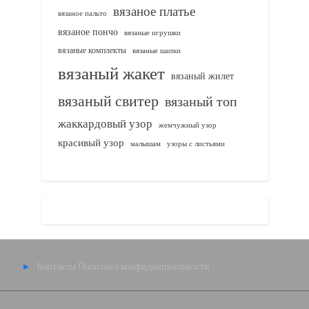
вязаное платье
вязаное пальто
вязаное пончо
вязаные игрушки
вязаные комплекты
вязаные шапки
вязаный жакет
вязаный жилет
вязаный свитер
вязаный топ
жаккардовый узор
жемчужный узор
красивый узор
узоры с листьями
малышам
Контакты
Политика конфиденциальности