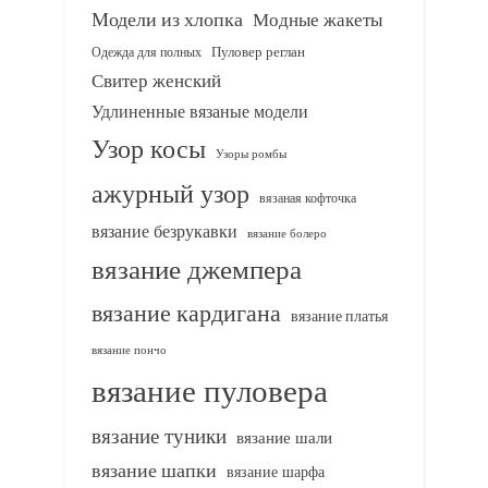
Модели из хлопка
Модные жакеты
Одежда для полных
Пуловер реглан
Свитер женский
Удлиненные вязаные модели
Узор косы
Узоры ромбы
ажурный узор
вязаная кофточка
вязание безрукавки
вязание болеро
вязание джемпера
вязание кардигана
вязание платья
вязание пончо
вязание пуловера
вязание туники
вязание шали
вязание шапки
вязание шарфа