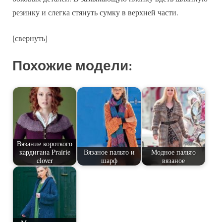
резинку и слегка стянуть сумку в верхней части.
[свернуть]
Похожие модели:
Вязание короткого
кардигана Prairie
Вязаное пальто и
Модное пальто
clover
шарф
вязаное