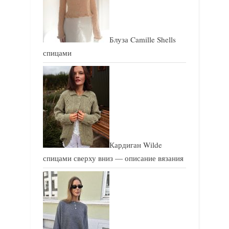
з
а
а
п
п
и
Блуза Camille Shells
и
с
спицами
с
ь
ь
:
:
Кардиган Wilde
спицами сверху вниз — описание вязания