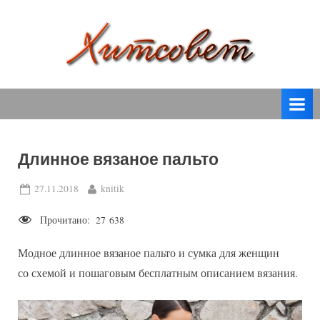
Skip
to
content
вязание
Х
спицами,
и
вязание
т
крючком,
модные
с
вязаные
Длинное вязаное пальто
о
модели
с
в
Posted
By
27.11.2018
knitik
пошаговым
on
е
описанием
Прочитано:
27 638
т
и
схемами.
Модное длинное вязаное пальто и сумка для женщин
со схемой и пошаговым бесплатным описанием вязания.