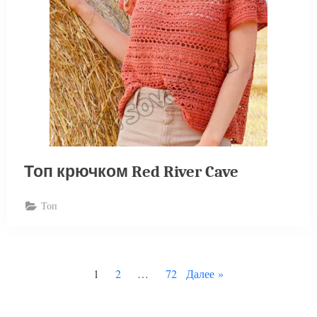
Топ крючком Red River Cave
Топ
Пагинация
1
2
…
72
Далее
записей