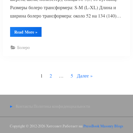
Размеры болеро трансформера: S-M (L-XL) Длина и
ширина болеро трансформера: около 52 на 134 (140)…
“Болеро
Read More
»
трансформер
спицами”
Болеро
Пагинация
1
2
…
5
Далее
записей
Контакты
Политика конфиденциальности
Copyright © 2012-2026 Хитсовет.
Работает на
PressBook Masonry Blogs