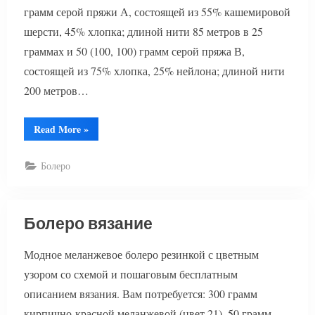
грамм серой пряжи А, состоящей из 55% кашемировой
шерсти, 45% хлопка; длиной нити 85 метров в 25
граммах и 50 (100, 100) грамм серой пряжа В,
состоящей из 75% хлопка, 25% нейлона; длиной нити
200 метров…
“Кружевное
Read More
»
болеро”
Болеро
Болеро вязание
Модное меланжевое болеро резинкой с цветным
узором со схемой и пошаговым бесплатным
описанием вязания. Вам потребуется: 300 грамм
кирпично-красной меланжевой (цвет 21), 50 грамм