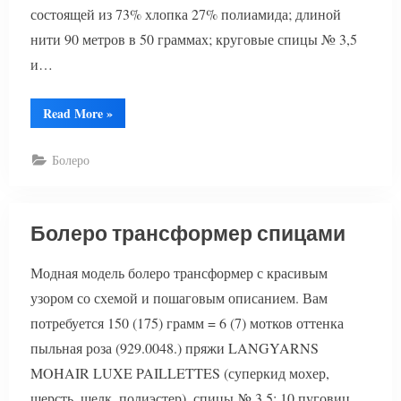
состоящей из 73% хлопка 27% полиамида; длиной
нити 90 метров в 50 граммах; круговые спицы № 3,5
и…
“Вязаное
Read More
»
болеро
для
женщин”
Болеро
Болеро трансформер спицами
Модная модель болеро трансформер с красивым
узором со схемой и пошаговым описанием. Вам
потребуется 150 (175) грамм = 6 (7) мотков оттенка
пыльная роза (929.0048.) пряжи LANGYARNS
MOHAIR LUXE PAILLETTES (суперкид мохер,
шерсть, шелк, полиэстер), спицы № 3,5; 10 пуговиц.