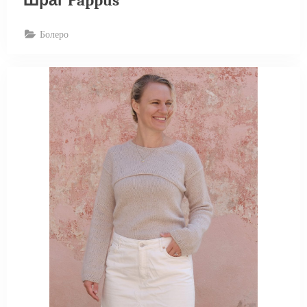
Шраг Pappus
Болеро