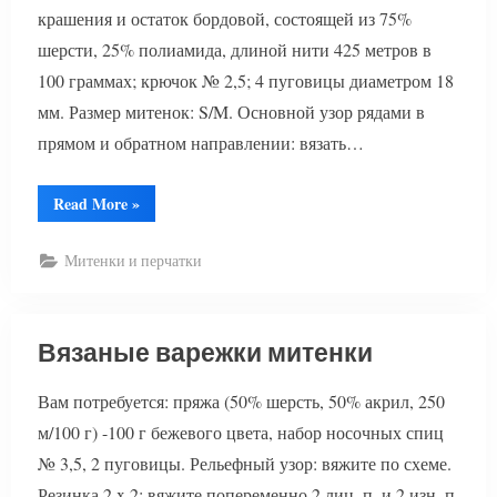
крашения и остаток бордовой, состоящей из 75%
шерсти, 25% полиамида, длиной нити 425 метров в
100 граммах; крючок № 2,5; 4 пуговицы диаметром 18
мм. Размер митенок: S/M. Основной узор рядами в
прямом и обратном направлении: вязать…
“Митенки
Read More
»
крючком”
Митенки и перчатки
Вязаные варежки митенки
Вам потребуется: пряжа (50% шерсть, 50% акрил, 250
м/100 г) -100 г бежевого цвета, набор носочных спиц
№ 3,5, 2 пуговицы. Рельефный узор: вяжите по схеме.
Резинка 2 x 2: вяжите попеременно 2 лиц. п. и 2 изн. п.