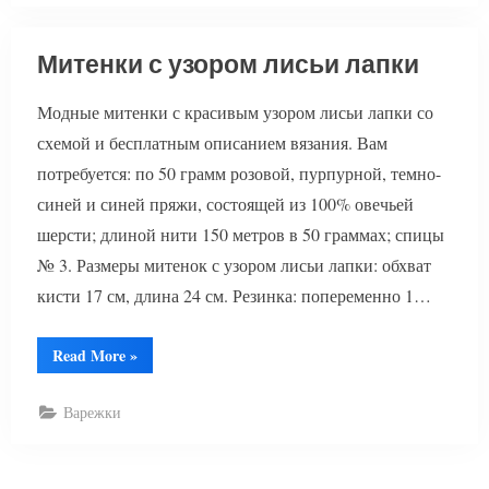
Митенки с узором лисьи лапки
Модные митенки с красивым узором лисьи лапки со
схемой и бесплатным описанием вязания. Вам
потребуется: по 50 грамм розовой, пурпурной, темно-
синей и синей пряжи, состоящей из 100% овечьей
шерсти; длиной нити 150 метров в 50 граммах; спицы
№ 3. Размеры митенок с узором лисьи лапки: обхват
кисти 17 см, длина 24 см. Резинка: попеременно 1…
“Митенки
Read More
»
с
узором
лисьи
Варежки
лапки”
Пагинация