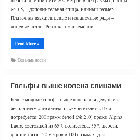
шерсти, длиной нити 200 метров в 50 граммах, спицы
№ 3,5, 1 дополнительная спица. Единый размер
Платочная вязка: лицевые и изнаночные ряды –
лицевые петли. Резинка: попеременно…
“Гетры
Read More
»
женские
спицами”
Вязаные носки
Гольфы выше колена спицами
Белые модные гольфы выше колена для девушки с
бесплатным описанием и схемой вязания. Вам
потребуется: 200 грамм белой (№ 210) пряжи Alpina
Laura, состоящей из 65% полиэстера, 35% шерсти,
длиной нити 150 метров в 100 граммах, для