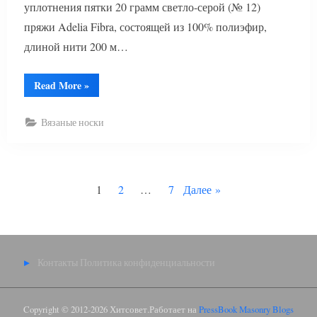
уплотнения пятки 20 грамм светло-серой (№ 12)
пряжи Adelia Fibra, состоящей из 100% полиэфир,
длиной нити 200 м…
“Гольфы
Read More
»
выше
колена
спицами”
Вязаные носки
Пагинация
1
2
…
7
Далее
записей
Контакты
Политика конфиденциальности
Copyright © 2012-2026 Хитсовет.
Работает на
PressBook Masonry Blogs