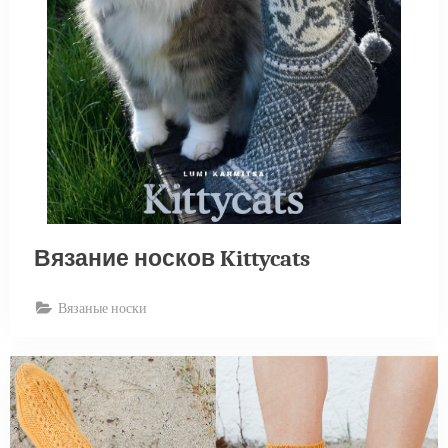
Вязание носков Kittycats
Вязаные носки