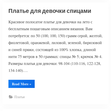
Платье для девочки спицами
Красивое полосатое платье для девочки на лето с
бесплатным пошаговым описанием вязания. Вам
потребуется: по 50 (100, 100, 150) грамм серой, желтой,
фиолетовой, оранжевой, лиловой, зеленой, бирюзовой
и синей пряжи, состоящей из 100% хлопка, длиной
нити 75 метров в 50 граммах: спицы № 5; крючок № 4.
Размеры платья для девочки: 98-104 (110-116, 122-128,
134-140)….
“Платье
Read More
»
для
девочки
спицами”
Платья