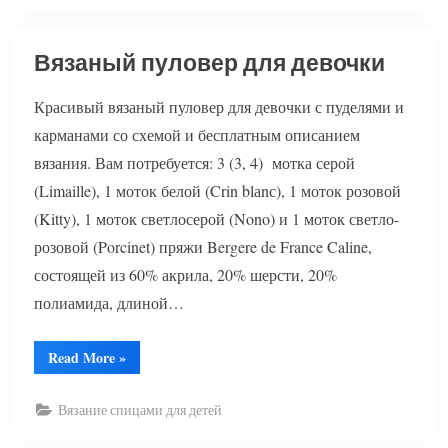
Вязаный пуловер для девочки
Красивый вязаный пуловер для девочки с пуделями и
карманами со схемой и бесплатным описанием
вязания. Вам потребуется: 3 (3, 4) мотка серой
(Limaille), 1 моток белой (Crin blаnс), 1 моток розовой
(Kitty), 1 моток светлосерой (Nono) и 1 моток светло-
розовой (Porcinet) пряжи Bergere de France Caline,
состоящей из 60% акрила, 20% шерсти, 20%
полиамида, длиной…
“Вязаный
Read More
»
пуловер
для
девочки”
Вязание спицами для детей