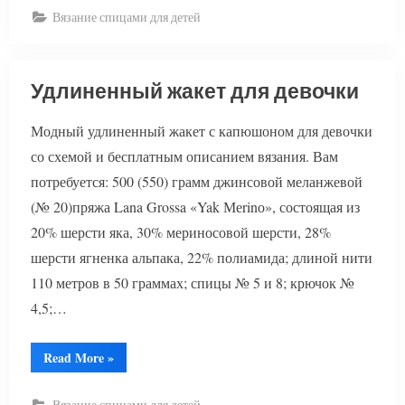
девочки”
Вязание спицами для детей
Удлиненный жакет для девочки
Модный удлиненный жакет с капюшоном для девочки
со схемой и бесплатным описанием вязания. Вам
потребуется: 500 (550) грамм джинсовой меланжевой
(№ 20)пряжа Lana Grossa «Yak Меrinо», состоящая из
20% шерсти яка, 30% мериносовой шерсти, 28%
шерсти ягненка альпака, 22% полиамида; длиной нити
110 метров в 50 граммах; спицы № 5 и 8; крючок №
4,5;…
“Удлиненный
Read More
»
жакет
для
девочки”
Вязание спицами для детей