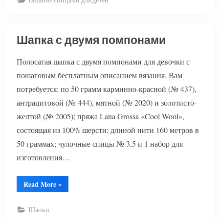
Шапка с двумя помпонами
Полосатая шапка с двумя помпонами для девочки с
пошаговым бесплатным описанием вязания. Вам
потребуется: по 50 грамм карминно-красной (№ 437),
антрацитовой (№ 444), мятной (№ 2020) и золотисто-
желтой (№ 2005); пряжа Lana Grossa «Cool Wool»,
состоящая из 100% шерсти; длиной нити 160 метров в
50 граммах; чулочные спицы № 3,5 и 1 набор для
изготовления…
“Шапка
Read More
»
с
двумя
помпонами”
Шапки