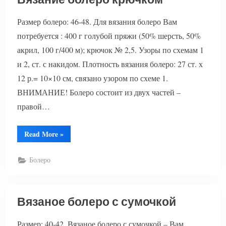
Размер болеро: 46-48. Для вязания болеро Вам
потребуется : 400 г голубой пряжи (50% шерсть, 50%
акрил, 100 г/400 м); крючок № 2,5. Узоры по схемам 1
и 2, ст. с накидом. Плотность вязания болеро: 27 ст. х
12 р.= 10×10 см, связано узором по схеме 1.
ВНИМАНИЕ! Болеро состоит из двух частей –
правой…
“Вязание
Read More
»
болеро
крючком”
Болеро
Вязаное болеро с сумочкой
Размер: 40-42. Вязаное болеро с сумочкой – Вам