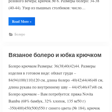
розового вечера; крючок № 6. Размеры болеро: 34-38
(40-44). Узор из пышных столбиков: число…
“Болеро
Read More
»
крючком
схемы”
Болеро
Вязаное болеро и юбка крючком
Болеро крючком Размеры: 36(38)40(42)44. Размеры
изделия в готовом виде: обхват груди –
84(94)100(110)120 см, длина болеро -40(42)44(46)48 см,
длина рукава по внутреннему шву – 44(45)46(47)48 см.
Болеро крючком – Вам потребуется: пряжа Novita
Bambu (68% бамбук, 32% хлопок, 135 м/50 г)
-350(400)450(500)550 г синего цвета (№ 184), крючок