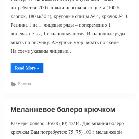
потребуется: 200 г пряжи персикового цвета (100%
хлопок, 180 м/50 г), круговые спицы № 4, крючок № 3.
Резинка 1 на 1: лицевые ряды – попеременно 1
лицевая петля, 1 изнаночная петля. Изнаночные ряды
вязать по рисунку. Ажурный узор: вязать по схеме 1
На схеме указаны лицевые…
“Вязаное
Read More
»
болеро
с
сумочкой”
Болеро
Меланжевое болеро крючком
Размеры болеро: 36/38 (40) 42/44. Для вязания болеро
крючком Вам потребуется: 75 (75) 100 г меланжевой