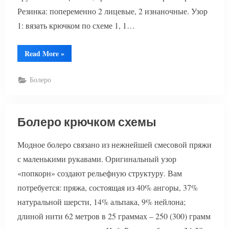
Резинка: попеременно 2 лицевые, 2 изнаночные. Узор
1: вязать крючком по схеме 1, 1…
“Болеро
Read More
»
вязаное
по
кругу”
Болеро
Болеро крючком схемы
Модное болеро связано из нежнейшей смесовой пряжи
с маленькими рукавами. Оригинальный узор
«попкорн» создают рельефную структуру. Вам
потребуется: пряжа, состоящая из 40% ангоры, 37%
натуральной шерсти, 14% альпака, 9% нейлона;
длиной нити 62 метров в 25 граммах – 250 (300) грамм