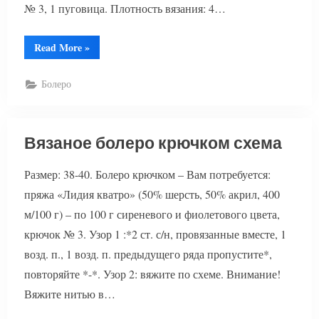
№ 3, 1 пуговица. Плотность вязания: 4…
“Вязаное
Read More
»
болеро
и
юбка
Болеро
крючком”
Вязаное болеро крючком схема
Размер: 38-40. Болеро крючком – Вам потребуется:
пряжа «Лидия кватро» (50% шерсть, 50% акрил, 400
м/100 г) – по 100 г сиреневого и фиолетового цвета,
крючок № 3. Узор 1 :*2 ст. с/н, провязанные вместе, 1
возд. п., 1 возд. п. предыдущего ряда пропустите*,
повторяйте *-*. Узор 2: вяжите по схеме. Внимание!
Вяжите нитью в…