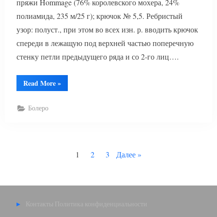
пряжи Hommage (76% королевского мохера, 24%
полиамида, 235 м/25 г); крючок № 5,5. Ребристый
узор: полуст., при этом во всех изн. р. вводить крючок
спереди в лежащую под верхней частью поперечную
стенку петли предыдущего ряда и со 2-го лиц….
“Меланжевое
Read More
»
болеро
крючком”
Болеро
Пагинация
1
2
3
Далее
записей
Контакты
Политика конфиденциальности