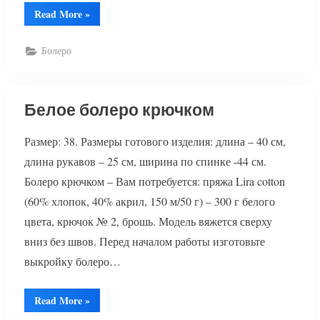
“Вязаное
Read More
»
болеро
крючком
схема”
Болеро
Белое болеро крючком
Размер: 38. Размеры готового изделия: длина – 40 см,
длина рукавов – 25 см, ширина по спинке -44 см.
Болеро крючком – Вам потребуется: пряжа Lira cotton
(60% хлопок, 40% акрил, 150 м/50 г) – 300 г белого
цвета, крючок № 2, брошь. Модель вяжется сверху
вниз без швов. Перед началом работы изготовьте
выкройку болеро…
“Белое
Read More
»
болеро
крючком”