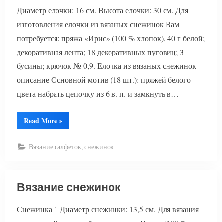
Диаметр елочки: 16 см. Высота елочки: 30 см. Для
изготовления елочки из вязаных снежинок Вам
потребуется: пряжа «Ирис» (100 % хлопок), 40 г белой;
декоративная лента; 18 декоративных пуговиц; 3
бусины; крючок № 0,9. Елочка из вязаных снежинок
описание Основной мотив (18 шт.): пряжей белого
цвета набрать цепочку из 6 в. п. и замкнуть в…
“Елочка
Read More
»
из
вязаных
снежинок”
Вязание салфеток, снежинок
Вязание снежинок
Снежинка 1 Диаметр снежинки: 13,5 см. Для вязания