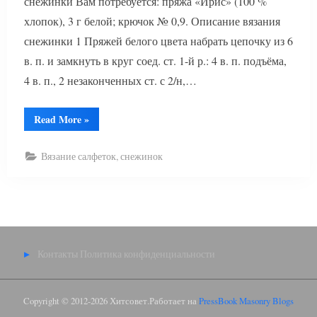
снежинки Вам потребуется: пряжа «Ирис» (100 %
хлопок), 3 г белой; крючок № 0,9. Описание вязания
снежинки 1 Пряжей белого цвета набрать цепочку из 6
в. п. и замкнуть в круг соед. ст. 1-й р.: 4 в. п. подъёма,
4 в. п., 2 незаконченных ст. с 2/н,…
“Вязание
Read More
»
снежинок”
Вязание салфеток, снежинок
Контакты
Политика конфиденциальности
Copyright © 2012-2026 Хитсовет.
Работает на
PressBook Masonry Blogs