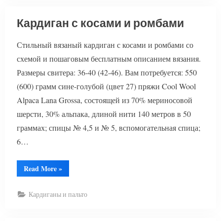
Кардиган с косами и ромбами
Стильный вязаный кардиган с косами и ромбами со
схемой и пошаговым бесплатным описанием вязания.
Размеры свитера: 36-40 (42-46). Вам потребуется: 550
(600) грамм сине-голубой (цвет 27) пряжи Cool Wool
Alpaca Lana Grossa, состоящей из 70% мериносовой
шерсти, 30% альпака, длиной нити 140 метров в 50
граммах; спицы № 4,5 и № 5, вспомогательная спица;
6…
“Кардиган
Read More
»
с
косами
и
Кардиганы и пальто
ромбами”