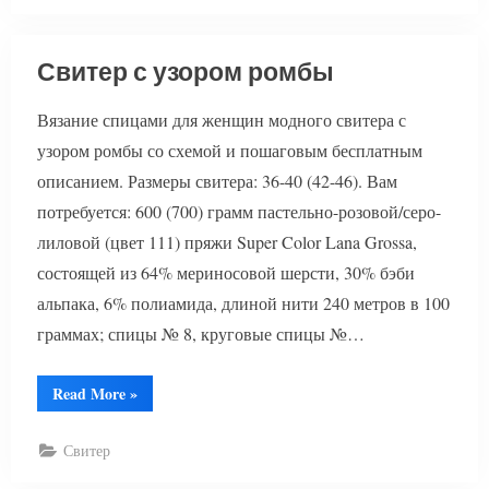
Свитер с узором ромбы
Вязание спицами для женщин модного свитера с
узором ромбы со схемой и пошаговым бесплатным
описанием. Размеры свитера: 36-40 (42-46). Вам
потребуется: 600 (700) грамм пастельно-розовой/серо-
лиловой (цвет 111) пряжи Super Color Lana Grossa,
состоящей из 64% мериносовой шерсти, 30% бэби
альпака, 6% полиамида, длиной нити 240 метров в 100
граммах; спицы № 8, круговые спицы №…
“Свитер
Read More
»
с
узором
ромбы”
Свитер