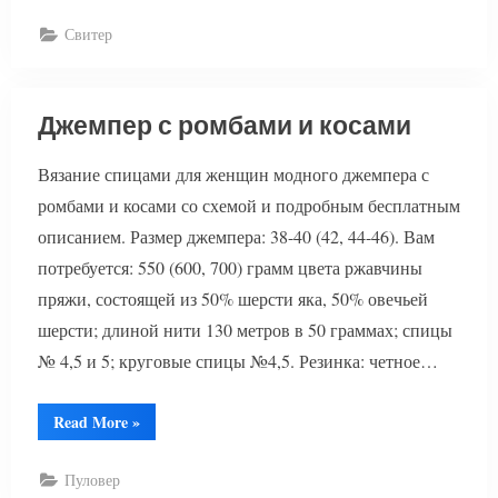
Свитер
Джемпер с ромбами и косами
Вязание спицами для женщин модного джемпера с
ромбами и косами со схемой и подробным бесплатным
описанием. Размер джемпера: 38-40 (42, 44-46). Вам
потребуется: 550 (600, 700) грамм цвета ржавчины
пряжи, состоящей из 50% шерсти яка, 50% овечьей
шерсти; длиной нити 130 метров в 50 граммах; спицы
№ 4,5 и 5; круговые спицы №4,5. Резинка: четное…
“Джемпер
Read More
»
с
ромбами
и
Пуловер
косами”