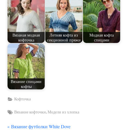
Вязаная модная
Летняя кофта из
Модная кофта
кофточка
секционной пряжи
спицами
Вязание спицами
кофты
Кофточка
Tags:
,
Вязание кофточки
Модели из хлопка
П
Навигация
Вязание футболки White Dove