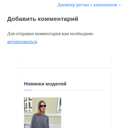
р
С
Джемпер реглан с капюшоном
по
е
л
Добавить комментарий
д
е
записям
ы
д
Для отправки комментария вам необходимо
д
у
авторизоваться
.
у
ю
щ
щ
а
а
я
я
з
з
Новинки моделей
а
а
п
п
и
и
с
с
ь
ь
:
: