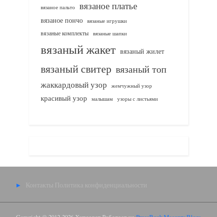
вязаное платье
вязаное пальто
вязаное пончо
вязаные игрушки
вязаные комплекты
вязаные шапки
вязаный жакет
вязаный жилет
вязаный свитер
вязаный топ
жаккардовый узор
жемчужный узор
красивый узор
узоры с листьями
малышам
Контакты
Политика конфиденциальности