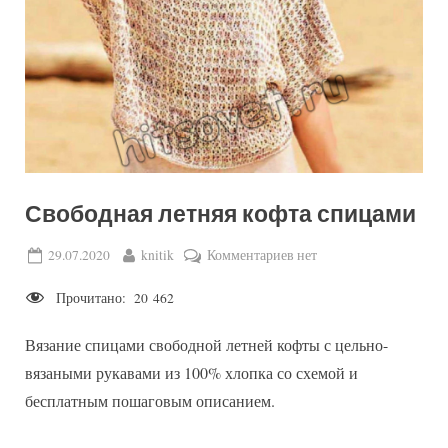
Свободная летняя кофта спицами
Posted
By
к
29.07.2020
knitik
Комментариев
нет
on
записи
Прочитано:
20 462
Свободная
летняя
Вязание спицами свободной летней кофты с цельно-
кофта
спицами
вязаными рукавами из 100% хлопка со схемой и
бесплатным пошаговым описанием.