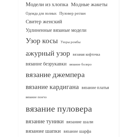
Модели из хлопка
Модные жакеты
Одежда для полных
Пуловер реглан
Свитер женский
Удлиненные вязаные модели
Узор косы
Узоры ромбы
ажурный узор
вязаная кофточка
вязание безрукавки
вязание болеро
вязание джемпера
вязание кардигана
вязание платья
вязание пончо
вязание пуловера
вязание туники
вязание шали
вязание шапки
вязание шарфа