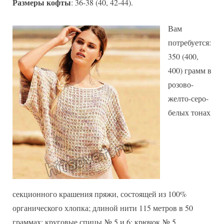
Размеры кофты
: 36-38 (40, 42-44).
Вам
потребуется:
350 (400,
400) грамм в
розово-
желто-серо-
белых тонах
секционного крашения пряжи, состоящей из 100%
органического хлопка; длиной нити 115 метров в 50
граммах; круговые спицы № 5 и 6; крючок № 5.