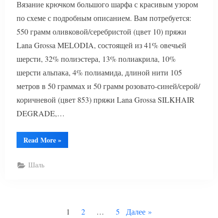
Вязание крючком большого шарфа с красивым узором
по схеме с подробным описанием. Вам потребуется:
550 грамм оливковой/серебристой (цвет 10) пряжи
Lana Grossa MELODIA, состоящей из 41% овечьей
шерсти, 32% полиэстера, 13% полиакрила, 10%
шерсти альпака, 4% полиамида, длиной нити 105
метров в 50 граммах и 50 грамм розовато-синей/серой/
коричневой (цвет 853) пряжи Lana Grossa SILKHAIR
DEGRADE,…
“Красивый
Read More
»
шарф
крючком”
Шаль
Пагинация
1
2
…
5
Далее