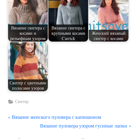
Вязание свитера с
Вязание свитера с
косами и
крупными косами
Женский вязаный
рельефным узором
Carrick
свитер с косами
Свитер с цветными
полосами узоров
Свитер
П
Навигация
Вязание женского пуловера с капюшоном
р
С
Вязание пуловера узором гусиные лапки
по
е
л