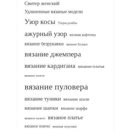
Свитер женский
Удлиненные вязаные модели
Узор косы
Узоры ромбы
ажурный узор
вязаная кофточка
вязание безрукавки
вязание болеро
вязание джемпера
вязание кардигана
вязание платья
вязание пончо
вязание пуловера
вязание туники
вязание шали
вязание шапки
вязание шарфа
вязаное платье
вязаное пальто
вязаное пончо
вязаные игрушки