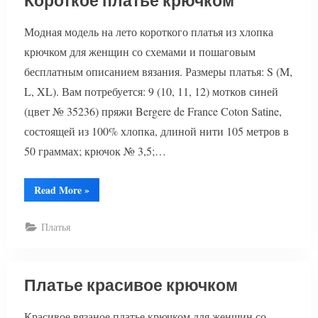
Короткое платье крючком
Модная модель на лето короткого платья из хлопка
крючком для женщин со схемами и пошаговым
бесплатным описанием вязания. Размеры платья: S (M,
L, XL). Вам потребуется: 9 (10, 11, 12) мотков синей
(цвет № 35236) пряжи Bergere de France Coton Satine,
состоящей из 100% хлопка, длиной нити 105 метров в
50 граммах; крючок № 3,5;…
“Короткое
Read More
»
платье
крючком”
Платья
Платье красивое крючком
Красивое вязаное платье крючком для женщин со