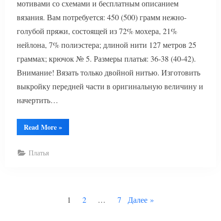
мотивами со схемами и бесплатным описанием
вязания. Вам потребуется: 450 (500) грамм нежно-
голубой пряжи, состоящей из 72% мохера, 21%
нейлона, 7% полиэстера; длиной нити 127 метров 25
граммах; крючок № 5. Размеры платья: 36-38 (40-42).
Внимание! Вязать только двойной нитью. Изготовить
выкройку передней части в оригинальную величину и
начертить…
“Красивое
Read More
»
платье
крючком”
Платья
Пагинация
1
2
…
7
Далее
записей