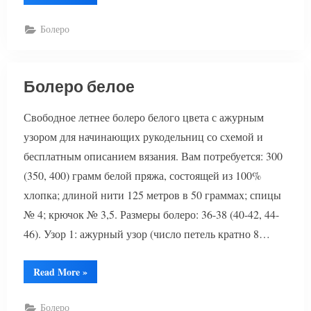
вязание”
Болеро
Болеро белое
Свободное летнее болеро белого цвета с ажурным
узором для начинающих рукодельниц со схемой и
бесплатным описанием вязания. Вам потребуется: 300
(350, 400) грамм белой пряжа, состоящей из 100%
хлопка; длиной нити 125 метров в 50 граммах; спицы
№ 4; крючок № 3,5. Размеры болеро: 36-38 (40-42, 44-
46). Узор 1: ажурный узор (число петель кратно 8…
“Болеро
Read More
»
белое”
Болеро