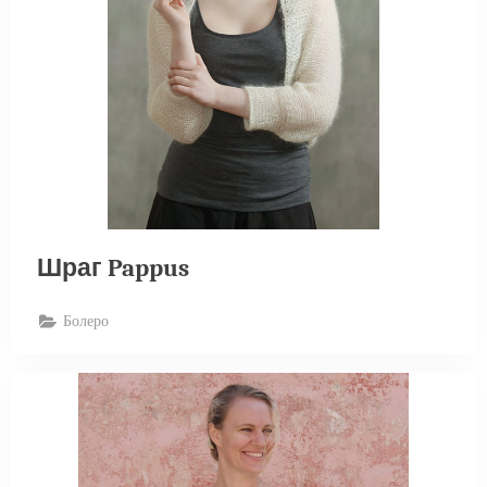
Шраг Pappus
Болеро