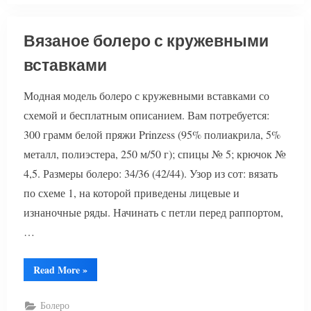
Вязаное болеро с кружевными
вставками
Модная модель болеро с кружевными вставками со
схемой и бесплатным описанием. Вам потребуется:
300 грамм белой пряжи Prinzess (95% полиакрила, 5%
металл, полиэстера, 250 м/50 г); спицы № 5; крючок №
4,5. Размеры болеро: 34/36 (42/44). Узор из сот: вязать
по схеме 1, на которой приведены лицевые и
изнаночные ряды. Начинать с петли перед раппортом,
…
“Вязаное
Read More
»
болеро
с
кружевными
Болеро
вставками”