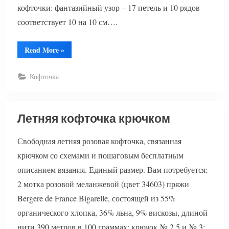
кофточки: фантазийный узор – 17 петель и 10 рядов
соответствует 10 на 10 см….
“Белая
Read More
»
кофточка
крючком”
Кофточка
Летняя кофточка крючком
Свободная летняя розовая кофточка, связанная
крючком со схемами и пошаговым бесплатным
описанием вязания. Единый размер. Вам потребуется:
2 мотка розовой меланжевой (цвет 34603) пряжи
Bergere de France Bigarelle, состоящей из 55%
органического хлопка, 36% льна, 9% вискозы, длиной
нити 390 метров в 100 граммах; крючок № 2,5 и № 3;