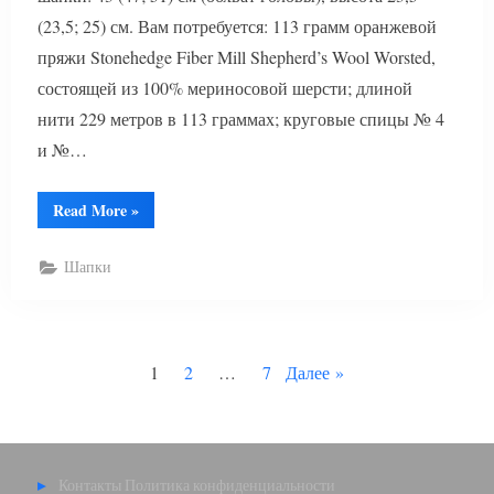
(23,5; 25) см. Вам потребуется: 113 грамм оранжевой
пряжи Stonehedge Fiber Mill Shepherd’s Wool Worsted,
состоящей из 100% мериносовой шерсти; длиной
нити 229 метров в 113 граммах; круговые спицы № 4
и №…
“Шапка
Read More
»
с
косами”
Шапки
Пагинация
1
2
…
7
Далее
записей
Контакты
Политика конфиденциальности