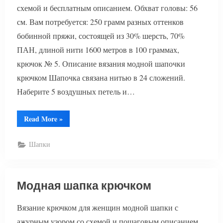
схемой и бесплатным описанием. Обхват головы: 56
см. Вам потребуется: 250 грамм разных оттенков
бобинной пряжи, состоящей из 30% шерсть, 70%
ПАН, длиной нити 1600 метров в 100 граммах,
крючок № 5. Описание вязания модной шапочки
крючком Шапочка связана нитью в 24 сложений.
Наберите 5 воздушных петель и…
“Модная
Read More
»
шапочка
крючком”
Шапки
Модная шапка крючком
Вязание крючком для женщин модной шапки с
ажурным узором со схемой и пошаговым описанием.