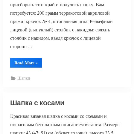
присборить этот край и получить шапку. Вам
потребуется: 200 грамм терракотовой акриловой
пряжи; крючок № 4; штопальная игла. Рельефный
лицевой (выпуклый) столбик с накидом: связать
столбик с накидом, введя крючок с лицевой
стороны…
“Шапка
Read More
»
снуд”
Шапки
Шапка с косами
Красивая вязаная шапка с косами со схемами и
пошаговым бесплатным описанием вязания. Размеры
шапки: 43 (47; 51) см (обхват головы), высота 23,5