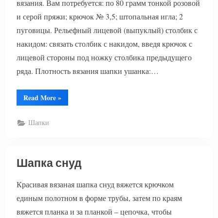
вязания. Вам потребуется: по 80 грамм тонкой розовой
и серой пряжи; крючок № 3,5; штопальная игла; 2
пуговицы. Рельефный лицевой (выпуклый) столбик с
накидом: связать столбик с накидом, введя крючок с
лицевой стороны под ножку столбика предыдущего
ряда. Плотность вязания шапки ушанка:…
“Шапка
Read More
»
ушанка
крючком”
Шапки
Шапка снуд
Красивая вязаная шапка снуд вяжется крючком
единым полотном в форме трубы, затем по краям
вяжется планка и за планкой – цепочка, чтобы