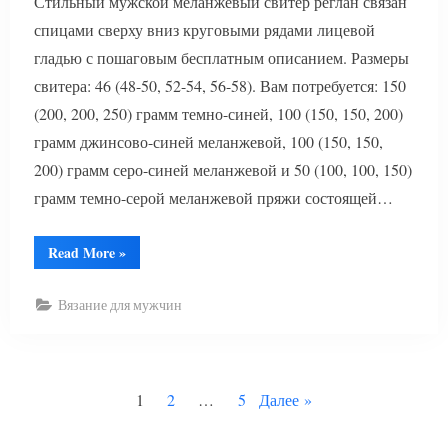
Стильный мужской меланжевый свитер реглан связан
спицами сверху вниз круговыми рядами лицевой
гладью с пошаговым бесплатным описанием. Размеры
свитера: 46 (48-50, 52-54, 56-58). Вам потребуется: 150
(200, 200, 250) грамм темно-синей, 100 (150, 150, 200)
грамм джинсово-синей меланжевой, 100 (150, 150,
200) грамм серо-синей меланжевой и 50 (100, 100, 150)
грамм темно-серой меланжевой пряжи состоящей…
“Меланжевый
Read More
»
мужской
свитер”
Вязание для мужчин
Пагинация
1
2
…
5
Далее
записей