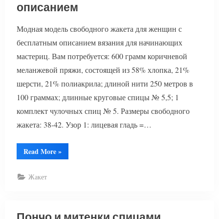
описанием
Модная модель свободного жакета для женщин с
бесплатным описанием вязания для начинающих
мастериц. Вам потребуется: 600 грамм коричневой
меланжевой пряжи, состоящей из 58% хлопка, 21%
шерсти, 21% полиакрила; длиной нити 250 метров в
100 граммах; длинные круговые спицы № 5,5; 1
комплект чулочных спиц № 5. Размеры свободного
жакета: 38-42. Узор 1: лицевая гладь =…
“Свободный
Read More
»
жакет
спицами
с
Жакет
описанием”
Пончо и митенки спицами