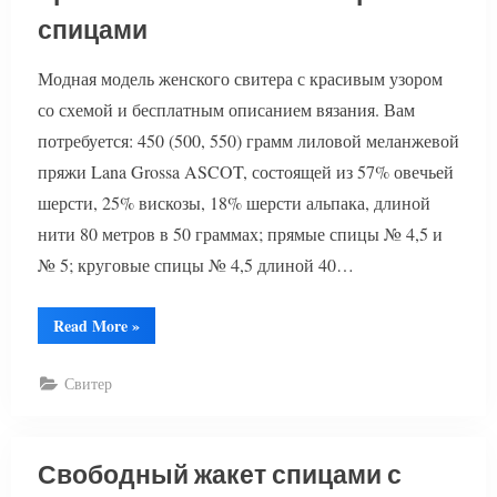
спицами
Модная модель женского свитера с красивым узором
со схемой и бесплатным описанием вязания. Вам
потребуется: 450 (500, 550) грамм лиловой меланжевой
пряжи Lana Grossa ASCOT, состоящей из 57% овечьей
шерсти, 25% вискозы, 18% шерсти альпака, длиной
нити 80 метров в 50 граммах; прямые спицы № 4,5 и
№ 5; круговые спицы № 4,5 длиной 40…
“Красивый
Read More
»
женский
свитер
спицами”
Свитер
Свободный жакет спицами с