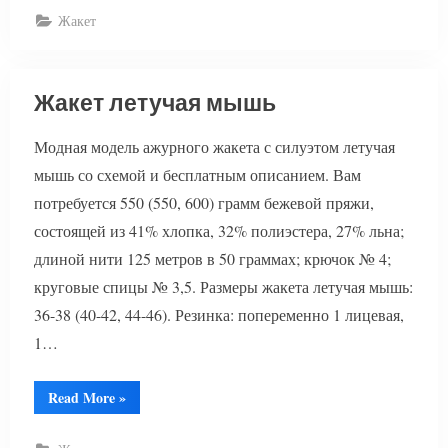
лето”
Жакет
Жакет летучая мышь
Модная модель ажурного жакета с силуэтом летучая
мышь со схемой и бесплатным описанием. Вам
потребуется 550 (550, 600) грамм бежевой пряжи,
состоящей из 41% хлопка, 32% полиэстера, 27% льна;
длиной нити 125 метров в 50 граммах; крючок № 4;
круговые спицы № 3,5. Размеры жакета летучая мышь:
36-38 (40-42, 44-46). Резинка: попеременно 1 лицевая,
1…
“Жакет
Read More
»
летучая
мышь”