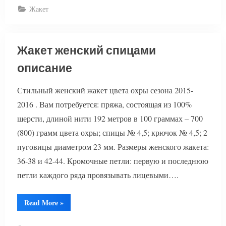
с
Жакет
описанием”
Жакет женский спицами
описание
Стильный женский жакет цвета охры сезона 2015-
2016 . Вам потребуется: пряжа, состоящая из 100%
шерсти, длиной нити 192 метров в 100 граммах – 700
(800) грамм цвета охры; спицы № 4,5; крючок № 4,5; 2
пуговицы диаметром 23 мм. Размеры женского жакета:
36-38 и 42-44. Кромочные петли: первую и последнюю
петли каждого ряда провязывать лицевыми….
“Жакет
Read More
»
женский
спицами
описание”