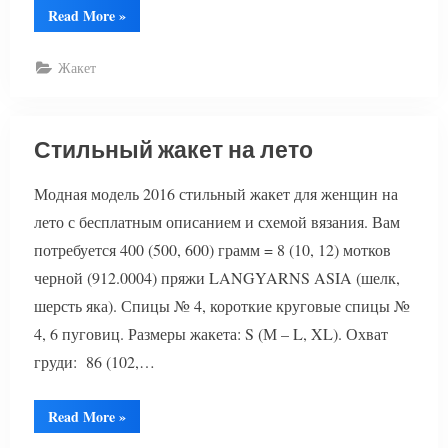
“Стильный
Read More
»
жакет
спицами”
Жакет
Стильный жакет на лето
Модная модель 2016 стильный жакет для женщин на
лето с бесплатным описанием и схемой вязания. Вам
потребуется 400 (500, 600) грамм = 8 (10, 12) мотков
черной (912.0004) пряжи LANGYARNS ASIA (шелк,
шерсть яка). Спицы № 4, короткие круговые спицы №
4, 6 пуговиц. Размеры жакета: S (М – L, XL). Охват
груди: 86 (102,…
“Стильный
Read More
»
жакет
на