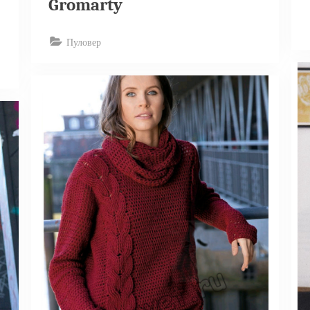
Gromarty
Пуловер