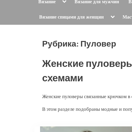
Toggle
Вязание
Вязание для мужчин
В
sub-
menu
Toggle
Вязание спицами для женщин
Мас
sub-
menu
Рубрика:
Пуловер
Женские пуловеры
схемами
Женские пуловеры связанные крючком в
В этом разделе подобраны модные и поп