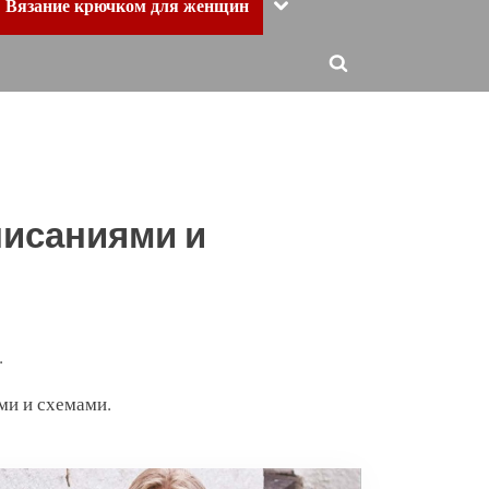
Toggle
Вязание крючком для женщин
sub-
menu
Toggle
search
form
писаниями и
.
ми и схемами.