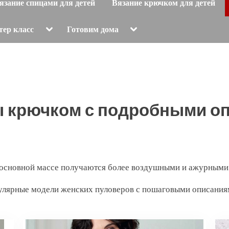
язание спицами для детей
Вязание крючком для детей
Toggle
Toggle
тер класс
Готовим дома
sub-
sub-
menu
menu
 крючком с подробными о
 основной массе получаются более воздушными и ажурными
улярные модели женских пуловеров с пошаговыми описания