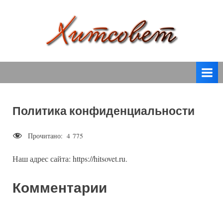
Skip
to
content
вязание
Х
спицами,
и
вязание
т
крючком,
модные
с
вязаные
Политика конфиденциальности
о
модели
с
в
Прочитано:
4 775
пошаговым
е
описанием
Наш адрес сайта: https://hitsovet.ru.
т
и
схемами.
Комментарии