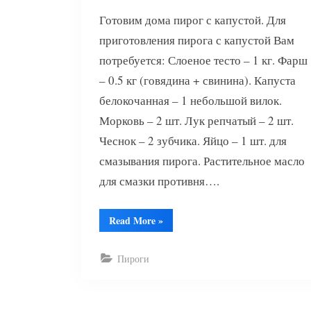
Готовим дома пирог с капустой. Для
приготовления пирога с капустой Вам
потребуется: Слоеное тесто – 1 кг. Фарш
– 0.5 кг (говядина + свинина). Капуста
белокочанная – 1 небольшой вилок.
Морковь – 2 шт. Лук репчатый – 2 шт.
Чеснок – 2 зубчика. Яйцо – 1 шт. для
смазывания пирога. Растительное масло
для смазки противня….
“Пирог
Read More
»
с
капустой”
Пироги