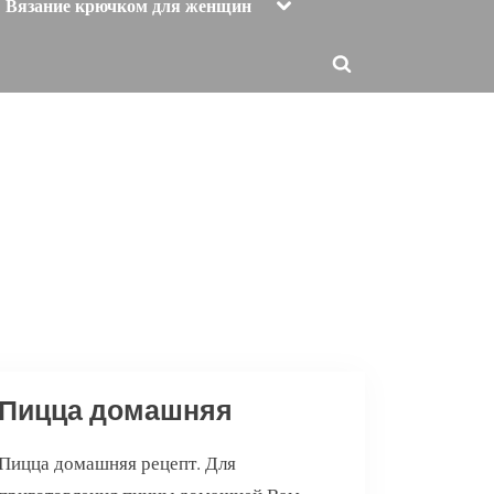
Toggle
Вязание крючком для женщин
sub-
menu
Toggle
search
form
Пицца домашняя
Пицца домашняя рецепт. Для