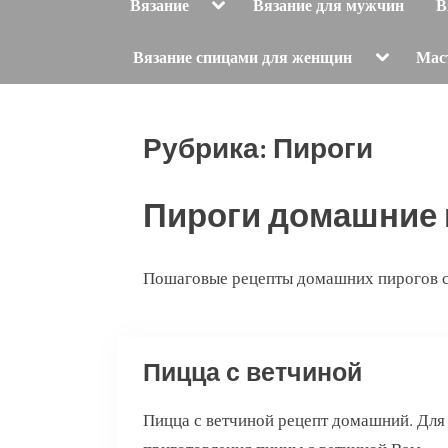
Toggle
Вязание
Вязание для мужчин
В
sub-
menu
Toggle
Вязание спицами для женщин
Мас
sub-
menu
Рубрика:
Пироги
Пироги домашние
Пошаговые рецепты домашних пирогов с
Пицца с ветчиной
Пицца с ветчиной рецепт домашний. Для