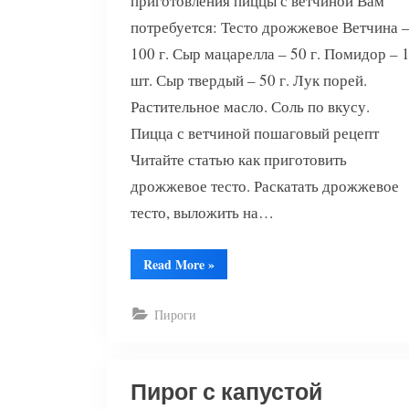
приготовления пиццы с ветчиной Вам
потребуется: Тесто дрожжевое Ветчина 
100 г. Сыр мацарелла – 50 г. Помидор – 
шт. Сыр твердый – 50 г. Лук порей.
Растительное масло. Соль по вкусу.
Пицца с ветчиной пошаговый рецепт
Читайте статью как приготовить
дрожжевое тесто. Раскатать дрожжевое
тесто, выложить на…
“Пицца
Read More
»
с
ветчиной”
Пироги
Пирог с капустой