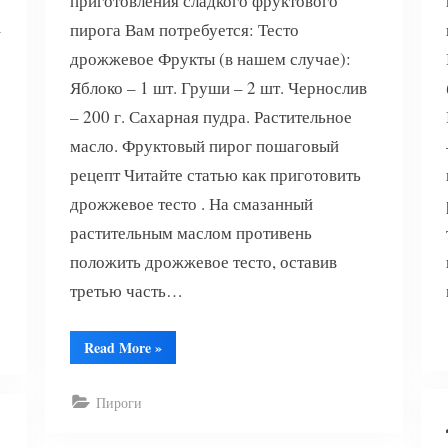
приготовления сладкого фруктового
–
пирога Вам потребуется: Тесто
1
дрожжевое Фрукты (в нашем случае):
Яблоко – 1 шт. Груши – 2 шт. Чернослив
– 200 г. Сахарная пудра. Растительное
масло. Фруктовый пирог пошаговый
рецепт Читайте статью как приготовить
дрожжевое тесто . На смазанный
растительным маслом противень
положить дрожжевое тесто, оставив
третью часть…
“Фруктовый
Read More
»
пирог”
Пироги