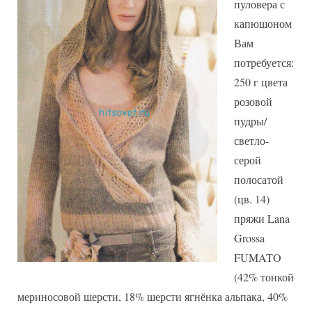
пуловера с
девушки
капюшоном
Вам
потребуется:
250 г цвета
розовой
пудры/
светло-
серой
полосатой
(цв. 14)
пряжи Lana
Grossa
FUMATO
(42% тонкой
мериносовой шерсти, 18% шерсти ягнёнка альпака, 40%