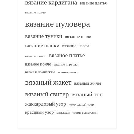
вязание кардигана
вязание платья
вязание пончо
вязание пуловера
вязание туники
вязание шали
вязание шапки
вязание шарфа
вязаное платье
вязаное пальто
вязаное пончо
вязаные игрушки
вязаные комплекты
вязаные шапки
вязаный жакет
вязаный жилет
вязаный свитер
вязаный топ
жаккардовый узор
жемчужный узор
красивый узор
узоры с листьями
малышам