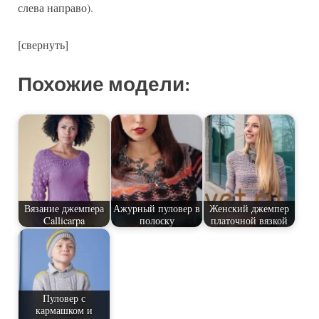
слева направо).
[свернуть]
Похожие модели:
Вязание джемпера
Ажурный пуловер в
Женский джемпер
Callicarpa
полоску
платочной вязкой
Пуловер с
кармашком и