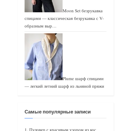
Moon Set безрукавка
спицами — классическая безрукавка с V-
образным выр…
Plume шарф спицами
— легкий летний шарф из льняной пряжи
Самые популярные записи
Пуловер с красивым узором из кос