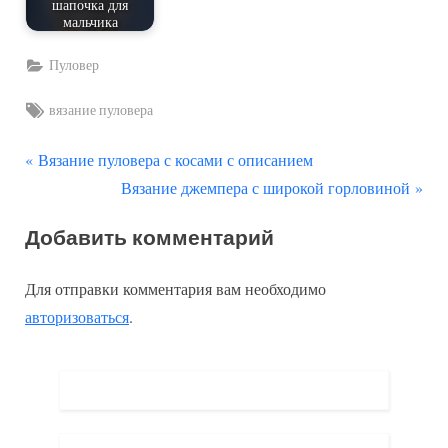
шапочка для
мальчика
Пуловер
Tags:
вязание пуловера
П
Навигация
Вязание пуловера с косами с описанием
р
С
Вязание джемпера с широкой горловиной
по
е
л
Добавить комментарий
д
е
записям
ы
д
Для отправки комментария вам необходимо
д
у
авторизоваться
.
у
ю
щ
щ
а
а
я
я
з
з