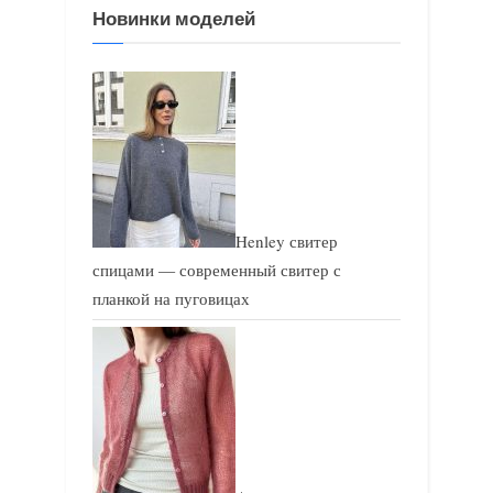
Новинки моделей
а
а
п
п
и
и
с
с
ь
ь
:
:
Henley свитер
спицами — современный свитер с
планкой на пуговицах