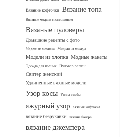
Вязание топа
Вязание кофточки
Вязаные модели с капюшоном
Вязаные пуловеры
Домашние рецепты с фото
Модели из мохера
Модели из меланжа
Модели из хлопка
Модные жакеты
Одежда для полных
Пуловер реглан
Свитер женский
Удлиненные вязаные модели
Узор косы
Узоры ромбы
ажурный узор
вязаная кофточка
вязание безрукавки
вязание болеро
вязание джемпера