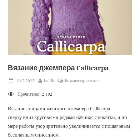
Вязание джемпера Callicarpa
Posted
By
к
19.02.2022
knitik
Комментариев
нет
on
записи
Прочитано:
2 102
Вязание
джемпера
Вязание спицами женского джемпера Callicarpa
Callicarpa
сверху вниз круговыми рядами начиная с кокетки, и по
мере работы узор зрительно увеличивается с пошаговым
бесплатным описанием.