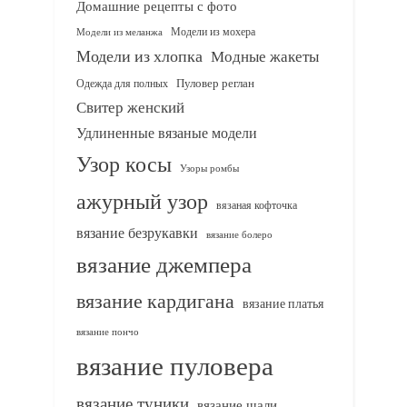
Домашние рецепты с фото
Модели из мохера
Модели из меланжа
Модели из хлопка
Модные жакеты
Одежда для полных
Пуловер реглан
Свитер женский
Удлиненные вязаные модели
Узор косы
Узоры ромбы
ажурный узор
вязаная кофточка
вязание безрукавки
вязание болеро
вязание джемпера
вязание кардигана
вязание платья
вязание пончо
вязание пуловера
вязание туники
вязание шали