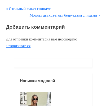
П
Навигация
Стильный жакет спицами
р
С
Модная двухцветная безрукавка спицами
по
е
л
Добавить комментарий
д
е
записям
ы
д
Для отправки комментария вам необходимо
д
у
авторизоваться
.
у
ю
щ
щ
а
а
я
я
з
з
Новинки моделей
а
а
п
п
и
и
с
с