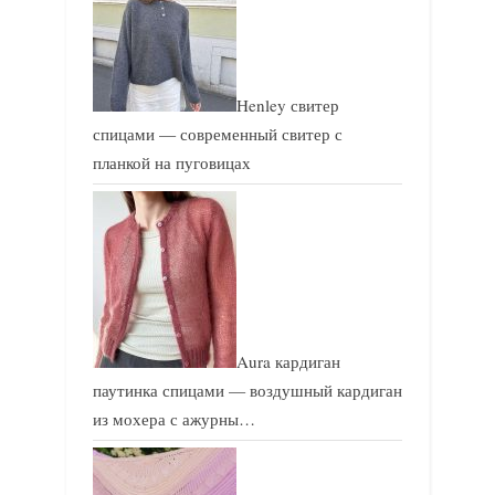
ь
ь
:
:
Henley свитер
спицами — современный свитер с
планкой на пуговицах
Aura кардиган
паутинка спицами — воздушный кардиган
из мохера с ажурны…