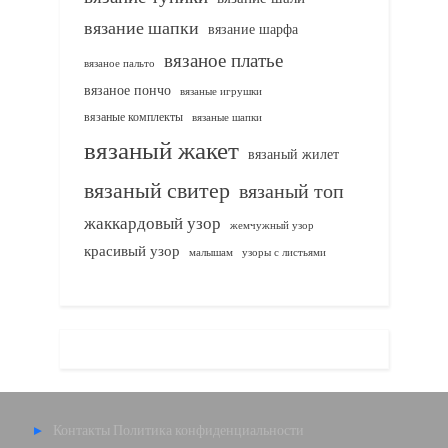
вязание шапки
вязание шарфа
вязаное платье
вязаное пальто
вязаное пончо
вязаные игрушки
вязаные комплекты
вязаные шапки
вязаный жакет
вязаный жилет
вязаный свитер
вязаный топ
жаккардовый узор
жемчужный узор
красивый узор
узоры с листьями
малышам
Контакты
Политика конфиденциальности