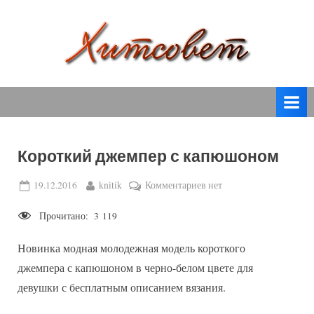
Skip
to
content
вязание
Х
спицами,
и
вязание
т
крючком,
модные
с
вязаные
Короткий джемпер с капюшоном
о
модели
с
в
Posted
By
к
19.12.2016
knitik
Комментариев
нет
пошаговым
on
записи
е
описанием
Прочитано:
3 119
Короткий
т
и
джемпер
схемами.
Новинка модная молодежная модель короткого
с
капюшоном
джемпера с капюшоном в черно-белом цвете для
девушки с бесплатным описанием вязания.