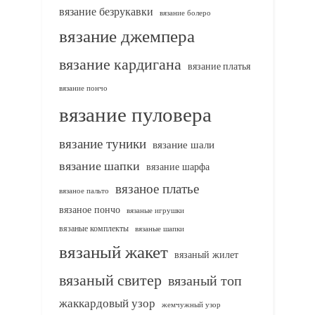
вязание безрукавки
вязание болеро
вязание джемпера
вязание кардигана
вязание платья
вязание пончо
вязание пуловера
вязание туники
вязание шали
вязание шапки
вязание шарфа
вязаное платье
вязаное пальто
вязаное пончо
вязаные игрушки
вязаные комплекты
вязаные шапки
вязаный жакет
вязаный жилет
вязаный свитер
вязаный топ
жаккардовый узор
жемчужный узор