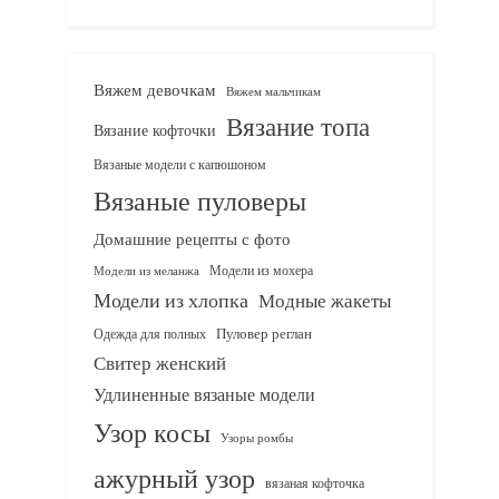
Вяжем девочкам
Вяжем мальчикам
Вязание топа
Вязание кофточки
Вязаные модели с капюшоном
Вязаные пуловеры
Домашние рецепты с фото
Модели из мохера
Модели из меланжа
Модели из хлопка
Модные жакеты
Одежда для полных
Пуловер реглан
Свитер женский
Удлиненные вязаные модели
Узор косы
Узоры ромбы
ажурный узор
вязаная кофточка