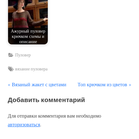
Ажурный пуловер
крючком схемы и
описание
Пуловер
Tags:
вязание пуловера
П
С
Навигация
Вязаный жакет с цветами
Топ крючком из цветов
р
л
по
Добавить комментарий
е
е
д
д
записям
Для отправки комментария вам необходимо
ы
у
авторизоваться
.
д
ю
у
щ