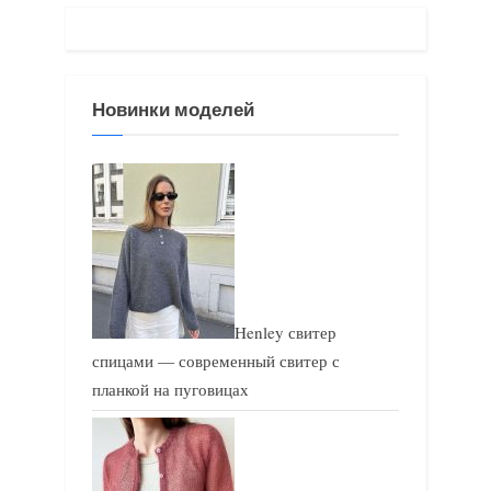
щ
а
а
я
я
з
Новинки моделей
з
а
а
п
п
и
и
с
с
ь
ь
:
:
Henley свитер
спицами — современный свитер с
планкой на пуговицах