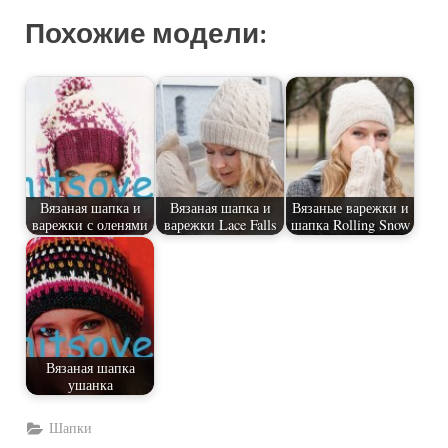
Похожие модели:
Вязаная шапка и
Вязаная шапка и
Вязаные варежки и
варежки с оленями
варежки Lace Falls
шапка Rolling Snow
Вязаная шапка
ушанка
Шапки