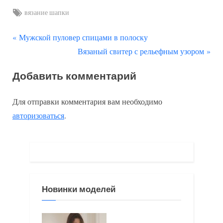
Tags:
вязание шапки
П
Навигация
Мужской пуловер спицами в полоску
р
С
Вязаный свитер с рельефным узором
по
е
л
Добавить комментарий
д
е
записям
ы
д
Для отправки комментария вам необходимо
д
у
авторизоваться
.
у
ю
щ
щ
а
а
я
я
з
з
Новинки моделей
а
а
п
п
и
и