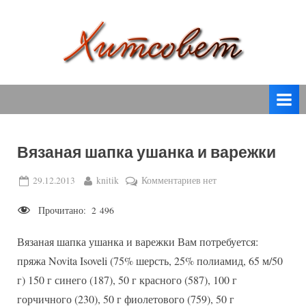
Skip
to
content
вязание
Х
спицами,
и
вязание
т
крючком,
модные
с
вязаные
Вязаная шапка ушанка и варежки
о
модели
с
в
Posted
By
к
29.12.2013
knitik
Комментариев
нет
пошаговым
on
записи
е
описанием
Прочитано:
2 496
Вязаная
т
и
шапка
схемами.
Вязаная шапка ушанка и варежки Вам потребуется:
ушанка
и
пряжа Novita Isoveli (75% шерсть, 25% полиамид, 65 м/50
варежки
г) 150 г синего (187), 50 г красного (587), 100 г
горчичного (230), 50 г фиолетового (759), 50 г