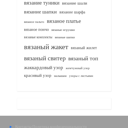
вязание туники
вязание шали
вязание шапки
вязание шарфа
вязаное платье
вязаное пальто
вязаное пончо
вязаные игрушки
вязаные комплекты
вязаные шапки
вязаный жакет
вязаный жилет
вязаный свитер
вязаный топ
жаккардовый узор
жемчужный узор
красивый узор
узоры с листьями
малышам
Контакты
Политика конфиденциальности