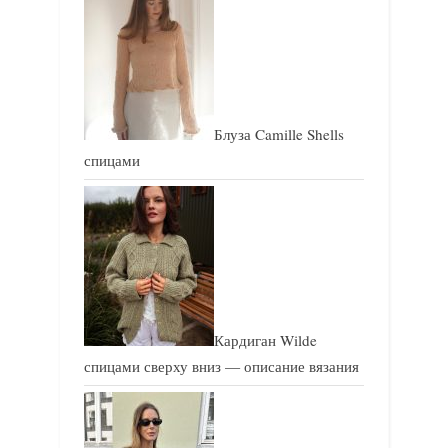
с
с
ь
ь
:
:
Блуза Camille Shells
спицами
Кардиган Wilde
спицами сверху вниз — описание вязания