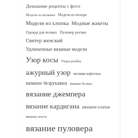
Домашние рецепты с фото
Модели из мохера
Модели из меланжа
Модели из хлопка
Модные жакеты
Одежда для полных
Пуловер реглан
Свитер женский
Удлиненные вязаные модели
Узор косы
Узоры ромбы
ажурный узор
вязаная кофточка
вязание безрукавки
вязание болеро
вязание джемпера
вязание кардигана
вязание платья
вязание пончо
вязание пуловера