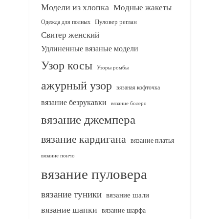
Модели из хлопка
Модные жакеты
Одежда для полных
Пуловер реглан
Свитер женский
Удлиненные вязаные модели
Узор косы
Узоры ромбы
ажурный узор
вязаная кофточка
вязание безрукавки
вязание болеро
вязание джемпера
вязание кардигана
вязание платья
вязание пончо
вязание пуловера
вязание туники
вязание шали
вязание шапки
вязание шарфа