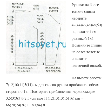
Рукава: на более
тонкие спицы
наберите
42(44)46(48)48(50)
п., вяжите 4 см
резинкой 1×1
Поменяйте спицы
на более толстые
и вяжите
платочной вязкой.
На высоте работы
7(12)10(11)5(11) см для скосов рукава прибавьте с обеих
сторон по 1 п. Повторите прибавления через каждые
3,5(3)3(3)3(2,5) см еще 11(12)13(13)15(16) раз =
66(70)74(76) I 80(84) п.