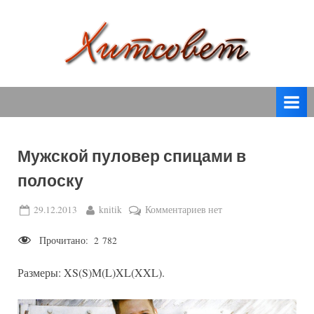
Skip
to
content
вязание
Х
спицами,
и
вязание
т
крючком,
модные
с
вязаные
Мужской пуловер спицами в
о
модели
полоску
с
в
пошаговым
е
Posted
By
к
29.12.2013
knitik
Комментариев
нет
описанием
on
записи
т
и
Прочитано:
2 782
Мужской
схемами.
пуловер
Размеры: XS(S)M(L)XL(XXL).
спицами
в
полоску