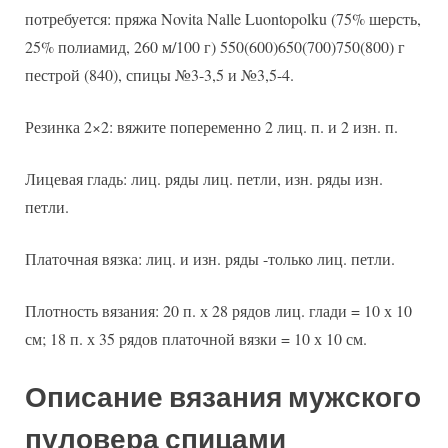
потребуется: пряжа Novita Nalle Luontopolku (75% шерсть,
25% полиамид, 260 м/100 г) 550(600)650(700)750(800) г
пестрой (840), спицы №3-3,5 и №3,5-4.
Резинка 2×2: вяжите попеременно 2 лиц. п. и 2 изн. п.
Лицевая гладь: лиц. ряды лиц. петли, изн. ряды изн.
петли.
Платочная вязка: лиц. и изн. ряды -только лиц. петли.
Плотность вязания: 20 п. х 28 рядов лиц. глади = 10 х 10
см; 18 п. х 35 рядов платочной вязки = 10 х 10 см.
Описание вязания мужского
пуловера спицами