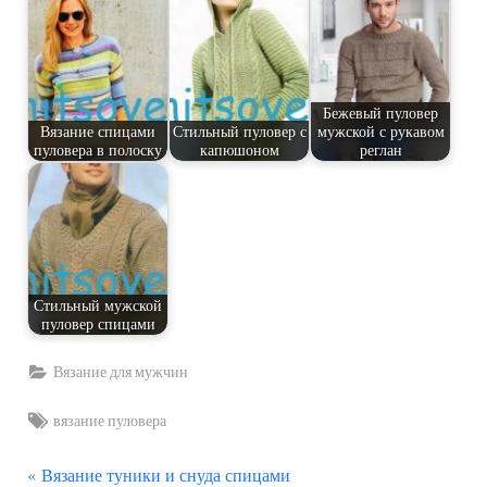
Бежевый пуловер
Вязание спицами
Стильный пуловер с
мужской с рукавом
пуловера в полоску
капюшоном
реглан
Стильный мужской
пуловер спицами
Вязание для мужчин
Tags:
вязание пуловера
П
Навигация
Вязание туники и снуда спицами