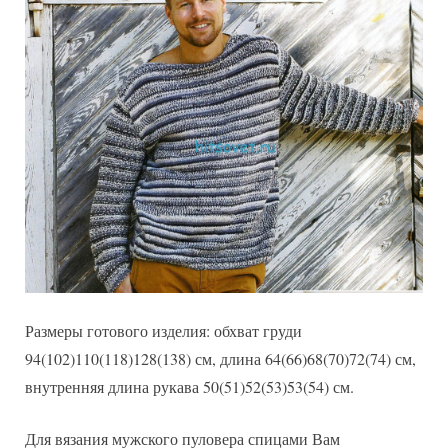
Размеры готового изделия: обхват груди
94(102)110(118)128(138) см, длина 64(66)68(70)72(74) см,
внутренняя длина рукава 50(51)52(53)53(54) см.
Для вязания мужского пуловера спицами Вам