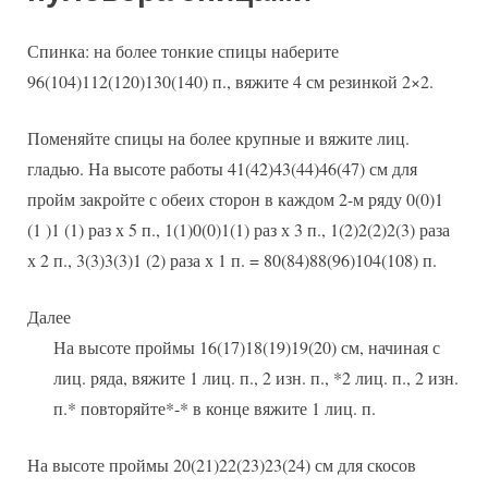
Спинка: на более тонкие спицы наберите
96(104)112(120)130(140) п., вяжите 4 см резинкой 2×2.
Поменяйте спицы на более крупные и вяжите лиц.
гладью. На высоте работы 41(42)43(44)46(47) см для
пройм закройте с обеих сторон в каждом 2-м ряду 0(0)1
(1 )1 (1) раз х 5 п., 1(1)0(0)1(1) раз х 3 п., 1(2)2(2)2(3) раза
х 2 п., 3(3)3(3)1 (2) раза х 1 п. = 80(84)88(96)104(108) п.
Далее
На высоте проймы 16(17)18(19)19(20) см, начиная с
лиц. ряда, вяжите 1 лиц. п., 2 изн. п., *2 лиц. п., 2 изн.
п.* повторяйте*-* в конце вяжите 1 лиц. п.
На высоте проймы 20(21)22(23)23(24) см для скосов