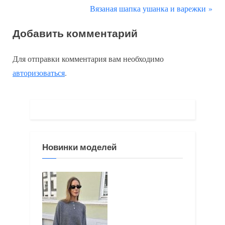
р
С
Вязаная шапка ушанка и варежки
по
е
л
Добавить комментарий
д
е
записям
ы
д
Для отправки комментария вам необходимо
д
у
авторизоваться
.
у
ю
щ
щ
а
а
я
я
з
з
Новинки моделей
а
а
п
п
и
и
с
с
ь
ь
:
: