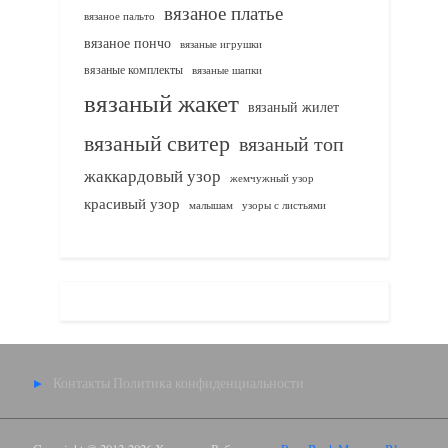
вязаное платье
вязаное пальто
вязаное пончо
вязаные игрушки
вязаные комплекты
вязаные шапки
вязаный жакет
вязаный жилет
вязаный свитер
вязаный топ
жаккардовый узор
жемчужный узор
красивый узор
узоры с листьями
малышам
Контакты
Политика конфиденциальности