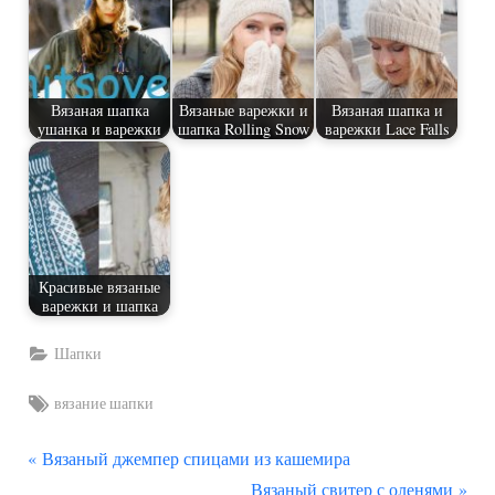
Вязаная шапка
Вязаные варежки и
Вязаная шапка и
ушанка и варежки
шапка Rolling Snow
варежки Lace Falls
Красивые вязаные
варежки и шапка
Шапки
Tags:
вязание шапки
П
Навигация
Вязаный джемпер спицами из кашемира
р
С
Вязаный свитер с оленями