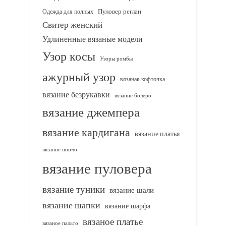
Одежда для полных
Пуловер реглан
Свитер женский
Удлиненные вязаные модели
Узор косы
Узоры ромбы
ажурный узор
вязаная кофточка
вязание безрукавки
вязание болеро
вязание джемпера
вязание кардигана
вязание платья
вязание пончо
вязание пуловера
вязание туники
вязание шали
вязание шапки
вязание шарфа
вязаное платье
вязаное пальто