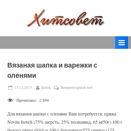
Skip
to
content
вязание
Х
спицами,
и
вязание
т
крючком,
модные
с
вязаные
Вязаная шапка и варежки с
о
модели
оленями
с
в
пошаговым
е
Posted
By
к
13.12.2013
knitik
Комментариев
нет
описанием
on
записи
т
и
Прочитано:
2 899
Вязаная
схемами.
шапка
Для вязания шапки с оленями Вам потребуется: пряжа
и
варежки
Novita Isoveli (75% шерсть, 25% полиамид, 65 м/50г) 100 г
с
белого цвета (010) и 100 г бордового(573 синего (175