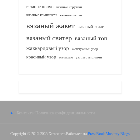
вязаное пончо
вязаные игрушки
вязаные комплекты
вязаные шапки
вязаный жакет
вязаный жилет
вязаный свитер
вязаный топ
жаккардовый узор
жемчужный узор
красивый узор
узоры с листьями
малышам
Контакты
Политика конфиденциальности
Copyright © 2012-2026 Хитсовет.
Работает на
PressBook Masonry Blogs