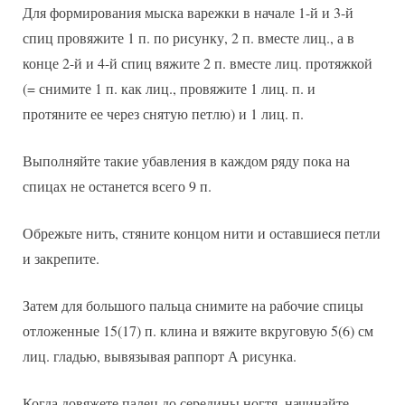
Для формирования мыска варежки в начале 1-й и 3-й
спиц провяжите 1 п. по рисунку, 2 п. вместе лиц., а в
конце 2-й и 4-й спиц вяжите 2 п. вместе лиц. протяжкой
(= снимите 1 п. как лиц., провяжите 1 лиц. п. и
протяните ее через снятую петлю) и 1 лиц. п.
Выполняйте такие убавления в каждом ряду пока на
спицах не останется всего 9 п.
Обрежьте нить, стяните концом нити и оставшиеся петли
и закрепите.
Затем для большого пальца снимите на рабочие спицы
отложенные 15(17) п. клина и вяжите вкруговую 5(6) см
лиц. гладью, вывязывая раппорт А рисунка.
Когда довяжете палец до середины ногтя, начинайте