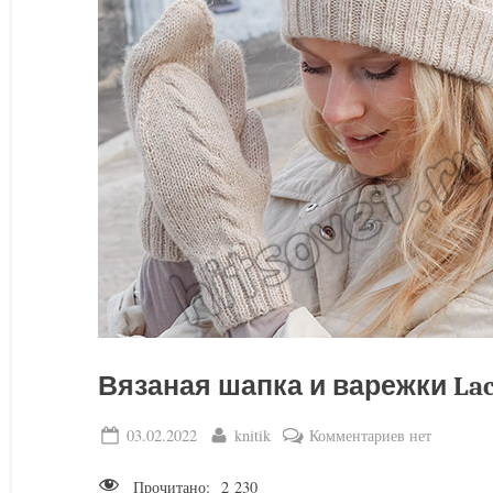
Вязаная шапка и варежки Lace
Posted
By
к
03.02.2022
knitik
Комментариев
нет
on
записи
Прочитано:
2 230
Вязаная