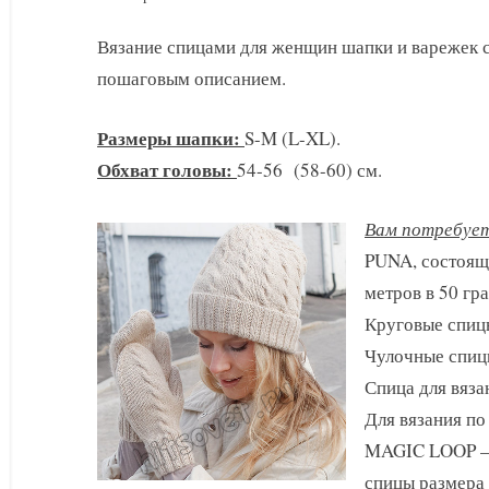
шапка
Вязание спицами для женщин шапки и варежек с
и
пошаговым описанием.
варежки
Lace
Falls
Размеры шапки:
S-M (L-XL).
Обхват головы:
54-56 (58-60) см.
Вам потребует
PUNA, состояща
метров в 50 гр
Круговые спицы
Чулочные спиц
Спица для вяза
Для вязания по
MAGIC LOOP – 
спицы размера 