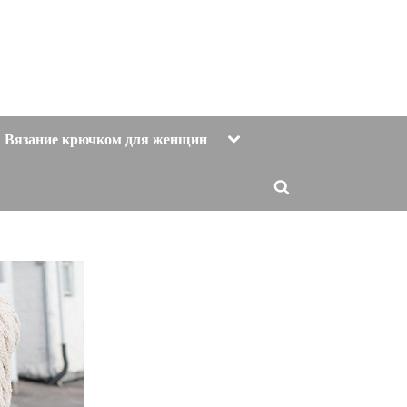
Toggle
Вязание крючком для женщин
sub-
menu
Toggle
search
form