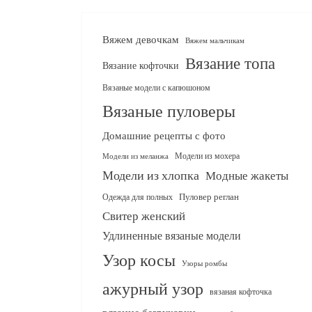
Вяжем девочкам
Вяжем мальчикам
Вязание топа
Вязание кофточки
Вязаные модели с капюшоном
Вязаные пуловеры
Домашние рецепты с фото
Модели из мохера
Модели из меланжа
Модели из хлопка
Модные жакеты
Одежда для полных
Пуловер реглан
Свитер женский
Удлиненные вязаные модели
Узор косы
Узоры ромбы
ажурный узор
вязаная кофточка