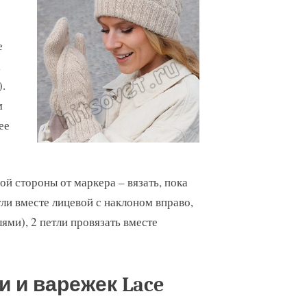
е
1
).
м
ее
дой стороны от маркера – вязать, пока
тли вместе лицевой с наклоном вправо,
ями), 2 петли провязать вместе
 и варежек Lace