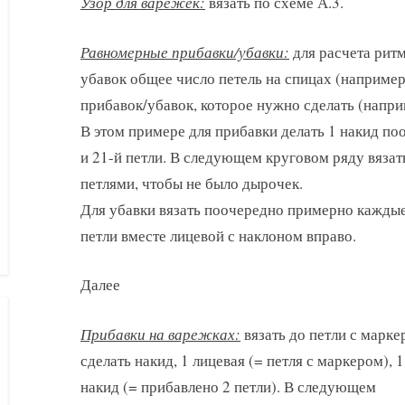
Узор для варежек:
вязать по схеме А.3.
Равномерные прибавки/убавки:
для расчета рит
убавок общее число петель на спицах (например,
прибавок/убавок, которое нужно сделать (наприм
В этом примере для прибавки делать 1 накид п
и 21-й петли. В следующем круговом ряду вяз
петлями, чтобы не было дырочек.
Для убавки вязать поочередно примерно каждые
петли вместе лицевой с наклоном вправо.
Далее
Прибавки на варежках:
вязать до петли с марке
сделать накид, 1 лицевая (= петля с маркером), 1
накид (= прибавлено 2 петли). В следующем