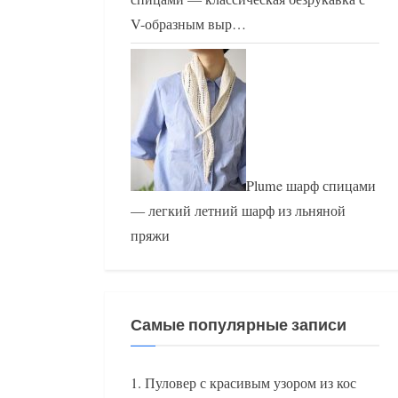
V-образным выр…
Plume шарф спицами
— легкий летний шарф из льняной
пряжи
Самые популярные записи
Пуловер с красивым узором из кос