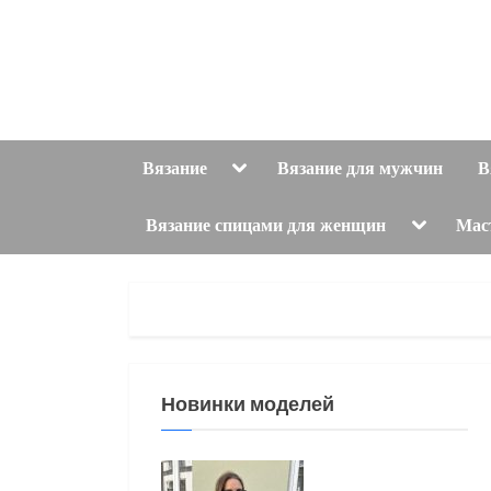
Skip
to
content
Toggle
Вязание
Вязание для мужчин
В
sub-
menu
Toggle
Вязание спицами для женщин
Мас
sub-
menu
Новинки моделей