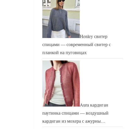
Henley свитер
спицами — современный свитер с
планкой на пуговицах
Aura кардиган
паутинка спицами — воздушный
кардиган из мохера с ажурны…