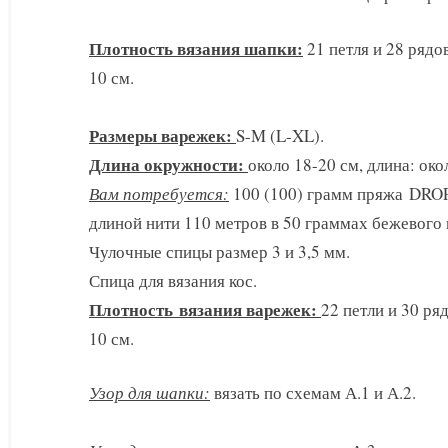
Плотность вязания шапки:
21 петля и 28 рядо
10 см.
Размеры варежек:
S-M (L-XL).
Длина окружности:
около 18-20 см, длина: око
Вам потребуется:
100 (100) грамм пряжа DROP
длиной нити 110 метров в 50 граммах бежевого 
Чулочные спицы размер 3 и 3,5 мм.
Спица для вязания кос.
Плотность вязания варежек:
22 петли и 30 ря
10 см.
Узор для шапки:
вязать по схемам А.1 и А.2.