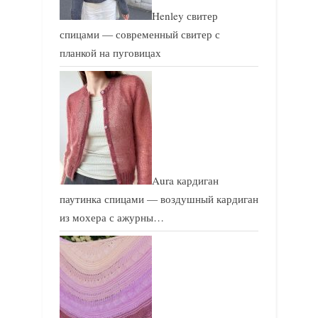
Henley свитер
спицами — современный свитер с
планкой на пуговицах
Aura кардиган
паутинка спицами — воздушный кардиган
из мохера с ажурны…