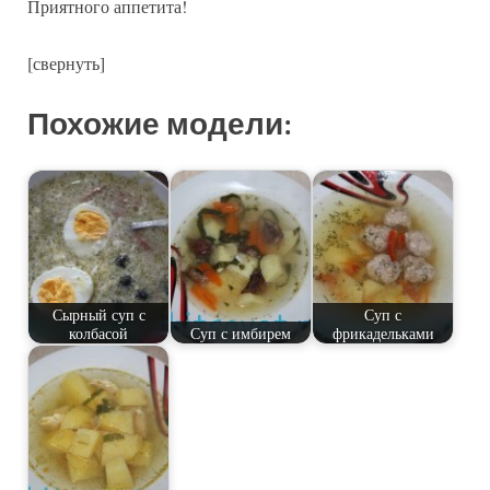
Приятного аппетита!
[свернуть]
Похожие модели:
Сырный суп с
Суп с
колбасой
Суп с имбирем
фрикадельками