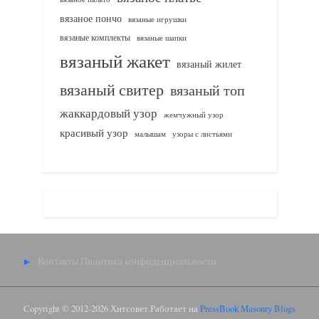
вязаное пончо
вязаные игрушки
вязаные комплекты
вязаные шапки
вязаный жакет
вязаный жилет
вязаный свитер
вязаный топ
жаккардовый узор
жемчужный узор
красивый узор
узоры с листьями
малышам
Контакты
Политика конфиденциальности
Copyright © 2012-2026 Хитсовет.
Работает на
PressBook Masonry Blogs