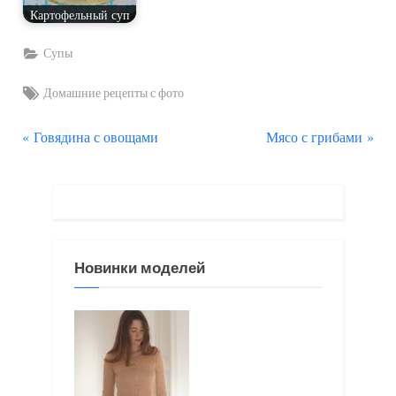
Картофельный суп
Супы
Tags:
Домашние рецепты с фото
П
С
Навигация
Говядина с овощами
Мясо с грибами
р
л
по
е
е
д
д
записям
ы
у
д
ю
Новинки моделей
у
щ
щ
а
а
я
я
з
з
а