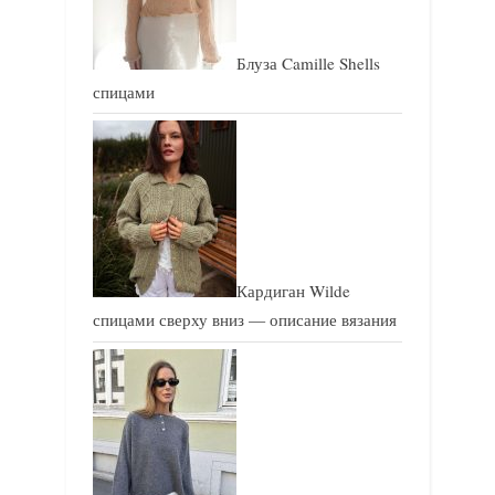
а
п
п
и
Блуза Camille Shells
и
с
спицами
с
ь
ь
:
:
Кардиган Wilde
спицами сверху вниз — описание вязания