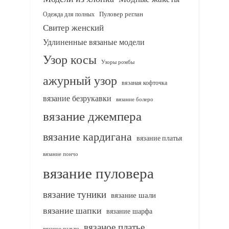
Одежда для полных
Пуловер реглан
Свитер женский
Удлиненные вязаные модели
Узор косы
Узоры ромбы
ажурный узор
вязаная кофточка
вязание безрукавки
вязание болеро
вязание джемпера
вязание кардигана
вязание платья
вязание пончо
вязание пуловера
вязание туники
вязание шали
вязание шапки
вязание шарфа
вязаное платье
вязаное пальто