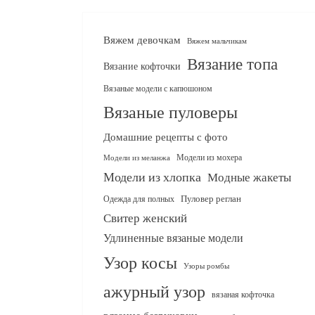
Вяжем девочкам
Вяжем мальчикам
Вязание топа
Вязание кофточки
Вязаные модели с капюшоном
Вязаные пуловеры
Домашние рецепты с фото
Модели из мохера
Модели из меланжа
Модели из хлопка
Модные жакеты
Одежда для полных
Пуловер реглан
Свитер женский
Удлиненные вязаные модели
Узор косы
Узоры ромбы
ажурный узор
вязаная кофточка