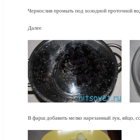
Чернослив промыть под холодной проточной водо
Далее
В фарш добавить мелко нарезанный лук, яйцо, с