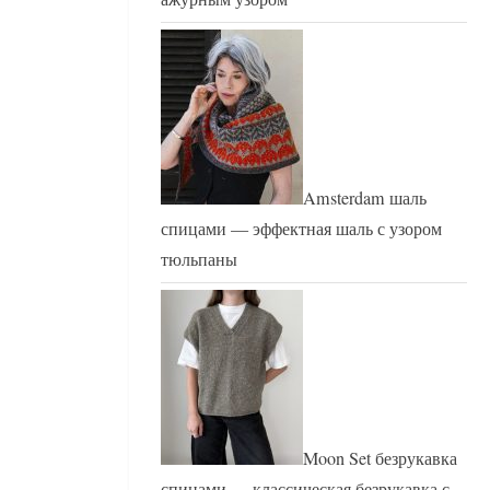
Amsterdam шаль
спицами — эффектная шаль с узором
тюльпаны
Moon Set безрукавка
спицами — классическая безрукавка с