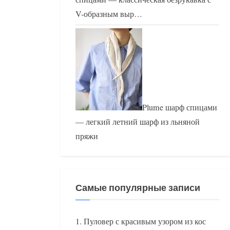
V-образным выр…
Plume шарф спицами
— легкий летний шарф из льняной
пряжи
Самые популярные записи
Пуловер с красивым узором из кос