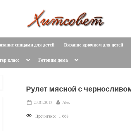
вязание
Х
спицами,
язание спицами для детей
Вязание крючком для детей
и
вязание
крючком,
т
Toggle
Toggle
тер класс
Готовим дома
sub-
sub-
модные
menu
menu
с
вязаные
модели
о
Рулет мясной с черносливо
с
пошаговым
в
Posted
By
23.01.2013
Alex
описанием
on
е
и
Прочитано:
1 668
схемами.
т