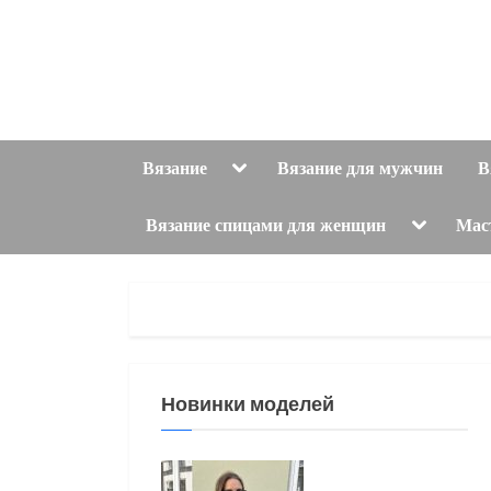
Skip
to
content
Toggle
Вязание
Вязание для мужчин
В
sub-
menu
Toggle
Вязание спицами для женщин
Мас
sub-
menu
Новинки моделей