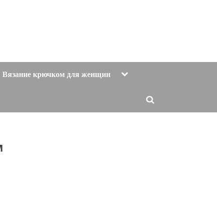
Toggle
Вязание крючком для женщин
sub-
menu
Toggle
search
form
м