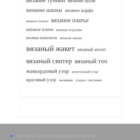
вязание шали
вязание шапки
вязание шарфа
вязаное платье
вязаное пальто
вязаное пончо
вязаные игрушки
вязаные комплекты
вязаные шапки
вязаный жакет
вязаный жилет
вязаный свитер
вязаный топ
жаккардовый узор
жемчужный узор
красивый узор
узоры с листьями
малышам
Контакты
Политика конфиденциальности