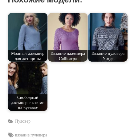
Модный джемпер
Вязание джемпера
Вязание пуловера
для женщины
Callicarpa
Norge
Свободный
джемпер с косами
на рукавах
Пуловер
Tags:
вязание пуловера