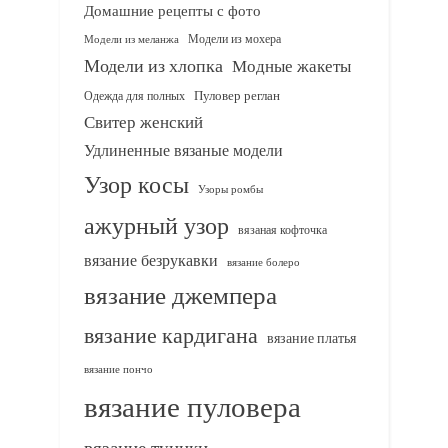
Домашние рецепты с фото
Модели из мохера
Модели из меланжа
Модели из хлопка
Модные жакеты
Одежда для полных
Пуловер реглан
Свитер женский
Удлиненные вязаные модели
Узор косы
Узоры ромбы
ажурный узор
вязаная кофточка
вязание безрукавки
вязание болеро
вязание джемпера
вязание кардигана
вязание платья
вязание пончо
вязание пуловера
вязание туники