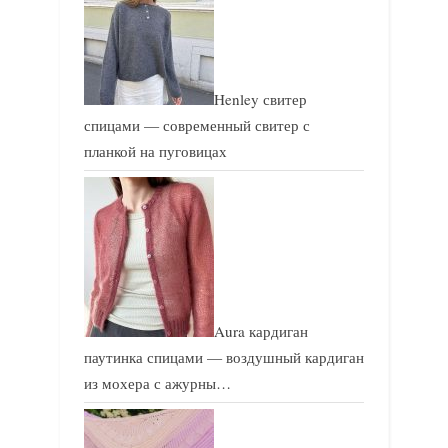
ь
ь
:
:
Henley свитер
спицами — современный свитер с
планкой на пуговицах
Aura кардиган
паутинка спицами — воздушный кардиган
из мохера с ажурны…