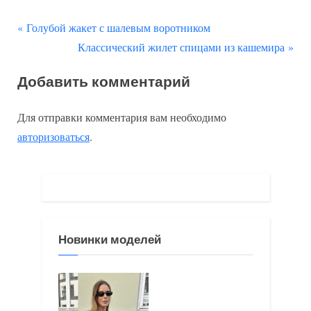
П
Навигация
Голубой жакет с шалевым воротником
р
С
Классический жилет спицами из кашемира
по
е
л
Добавить комментарий
д
е
записям
ы
д
Для отправки комментария вам необходимо
д
у
авторизоваться
.
у
ю
щ
щ
а
а
я
я
з
з
Новинки моделей
а
а
п
п
и
и
с
с