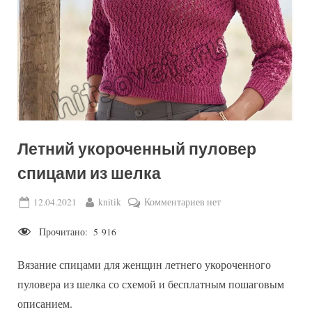
Летний укороченный пуловер
спицами из шелка
Posted
By
к
12.04.2021
knitik
Комментариев
нет
on
записи
Прочитано:
5 916
Летний
укороченный
Вязание спицами для женщин летнего укороченного
пуловер
спицами
пуловера из шелка со схемой и бесплатным пошаговым
из
описанием.