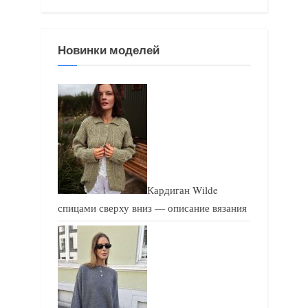
я
я
з
з
Новинки моделей
а
а
п
п
и
и
с
с
ь
ь
:
:
Кардиган Wilde
спицами сверху вниз — описание вязания