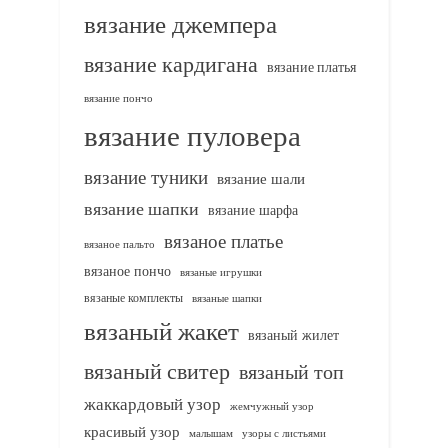
вязание джемпера
вязание кардигана
вязание платья
вязание пончо
вязание пуловера
вязание туники
вязание шали
вязание шапки
вязание шарфа
вязаное платье
вязаное пальто
вязаное пончо
вязаные игрушки
вязаные комплекты
вязаные шапки
вязаный жакет
вязаный жилет
вязаный свитер
вязаный топ
жаккардовый узор
жемчужный узор
красивый узор
узоры с листьями
малышам