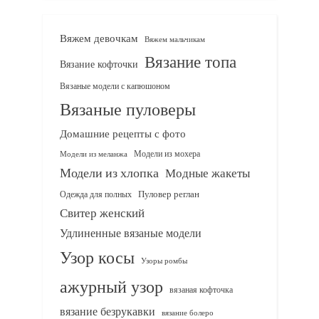
Вяжем девочкам
Вяжем мальчикам
Вязание топа
Вязание кофточки
Вязаные модели с капюшоном
Вязаные пуловеры
Домашние рецепты с фото
Модели из мохера
Модели из меланжа
Модели из хлопка
Модные жакеты
Одежда для полных
Пуловер реглан
Свитер женский
Удлиненные вязаные модели
Узор косы
Узоры ромбы
ажурный узор
вязаная кофточка
вязание безрукавки
вязание болеро