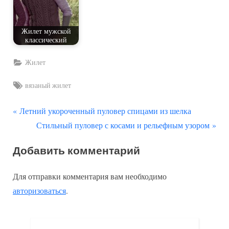
Жилет мужской
классический
Жилет
Tags:
вязаный жилет
П
Навигация
Летний укороченный пуловер спицами из шелка
р
С
Стильный пуловер с косами и рельефным узором
по
е
л
Добавить комментарий
д
е
записям
ы
д
Для отправки комментария вам необходимо
д
у
авторизоваться
.
у
ю
щ
щ
а
а