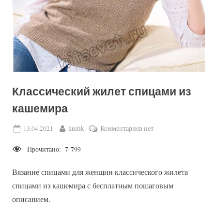
Классический жилет спицами из
кашемира
Posted
By
к
13.04.2021
knitik
Комментариев
нет
on
записи
Прочитано:
7 799
Классический
жилет
Вязание спицами для женщин классического жилета
спицами
из
спицами из кашемира с бесплатным пошаговым
кашемира
описанием.