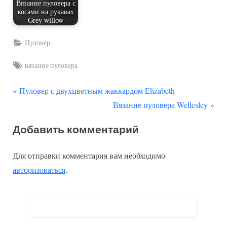
Вязание пуловера с
косами на рукавах
Grey willow
Пуловер
Tags:
вязание пуловера
П
Навигация
Пуловер с двухцветным жаккардом Elizabeth
р
С
Вязание пуловера Wellesley
по
е
л
Добавить комментарий
д
е
записям
ы
д
Для отправки комментария вам необходимо
д
у
авторизоваться
.
у
ю
щ
щ
а
а
я
я