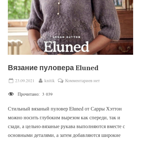
Вязание пуловера Eluned
Posted
By
к
23.09.2021
knitik
Комментариев
нет
on
записи
Прочитано:
3 039
Вязание
пуловера
Стильный вязаный пуловер Eluned от Сарры Хэттон
Eluned
можно носить глубоким вырезом как спереди, так и
сзади, а цельно-вязаные рукава выполняются вместе с
основными деталями, а затем добавляются широкие