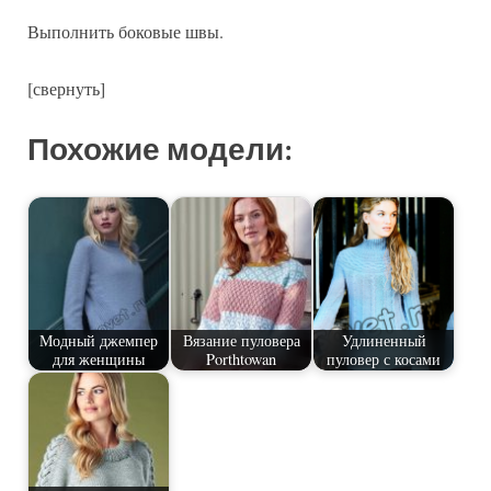
Выполнить боковые швы.
[свернуть]
Похожие модели:
Модный джемпер
Вязание пуловера
Удлиненный
для женщины
Porthtowan
пуловер с косами