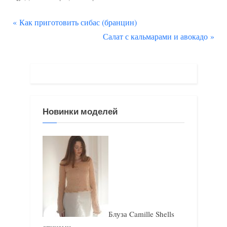
П
Навигация
Как приготовить сибас (бранцин)
р
С
Салат с кальмарами и авокадо
по
е
л
д
е
записям
ы
д
д
у
у
ю
Новинки моделей
щ
щ
а
а
я
я
з
з
а
а
п
п
и
и
Блуза Camille Shells
с
с