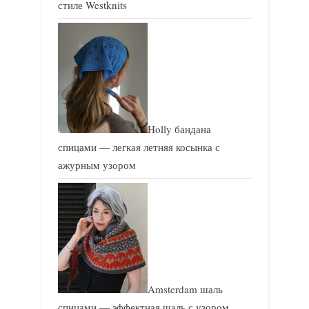
стиле Westknits
Holly бандана
спицами — легкая летняя косынка с
ажурным узором
Amsterdam шаль
спицами — эффектная шаль с узором