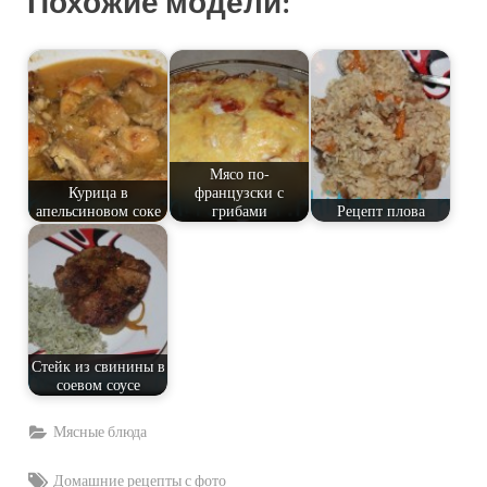
Похожие модели:
Мясо по-
Курица в
французски с
апельсиновом соке
грибами
Рецепт плова
Стейк из свинины в
соевом соусе
Мясные блюда
Tags:
Домашние рецепты с фото