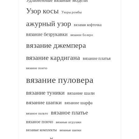
Узор косы
Узоры ромбы
ажурный узор
вязаная кофточка
вязание безрукавки
вязание болеро
вязание джемпера
вязание кардигана
вязание платья
вязание пончо
вязание пуловера
вязание туники
вязание шали
вязание шапки
вязание шарфа
вязаное платье
вязаное пальто
вязаное пончо
вязаные игрушки
вязаные комплекты
вязаные шапки