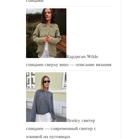
спицами
ь
ь
:
:
Кардиган Wilde
спицами сверху вниз — описание вязания
Henley свитер
спицами — современный свитер с
планкой на пуговицах