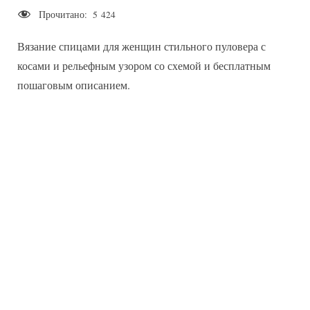
Прочитано:
5 424
Стильный
пуловер
Вязание спицами для женщин стильного пуловера с
с
косами
косами и рельефным узором со схемой и бесплатным
и
пошаговым описанием.
рельефным
узором