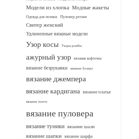
Модели из хлопка
Модные жакеты
Одежда для полных
Пуловер реглан
Свитер женский
Удлиненные вязаные модели
Узор косы
Узоры ромбы
ажурный узор
вязаная кофточка
вязание безрукавки
вязание болеро
вязание джемпера
вязание кардигана
вязание платья
вязание пончо
вязание пуловера
вязание туники
вязание шали
вязание шапки
вязание шарфа