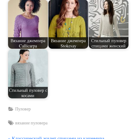
Вязание джемпера
Вязание джемпера
Стильный пуловер
Callicarpa
Stokesay
спицами женский
Стильный пуловер с
косами
Пуловер
Tags:
вязание пуловера
П
Классический жилет спицами из кашемира