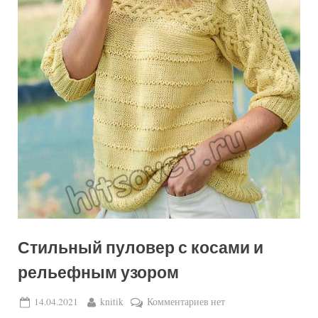
Стильный пуловер с косами и
рельефным узором
Posted
By
к
14.04.2021
knitik
Комментариев
нет
on
записи