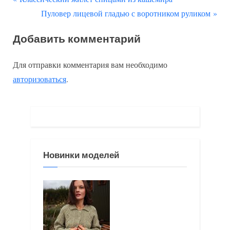
Навигация
р
С
Пуловер лицевой гладью с воротником руликом
по
е
л
Добавить комментарий
д
е
записям
ы
д
Для отправки комментария вам необходимо
д
у
авторизоваться
.
у
ю
щ
щ
а
а
я
я
з
з
Новинки моделей
а
а
п
п
и
и
с
с
ь
ь
:
: