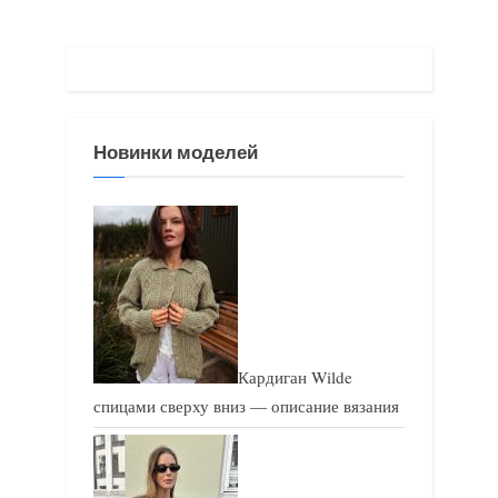
щ
щ
а
а
я
я
з
з
Новинки моделей
а
а
п
п
и
и
с
с
ь
ь
:
:
Кардиган Wilde
спицами сверху вниз — описание вязания