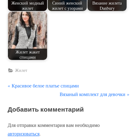
Женский модный
Синий женский
Вязание жилета
жилет
жилет с узорами
Danbury
Жилет жакет
спицами
Жилет
П
Навигация
Красивое белое платье спицами
р
С
Вязаный комплект для девочки
по
е
л
Добавить комментарий
д
е
записям
ы
д
Для отправки комментария вам необходимо
д
у
авторизоваться
.
у
ю