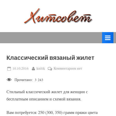
Skip
to
content
вязание
Х
спицами,
и
вязание
т
крючком,
модные
с
вязаные
Классический вязаный жилет
о
модели
с
в
Posted
By
к
10.10.2016
knitik
Комментариев
нет
пошаговым
on
записи
е
описанием
Прочитано:
3 243
Классический
т
и
вязаный
схемами.
Стильный классический жилет для женщин с
жилет
бесплатным описанием и схемой вязания.
Вам потребуется: 250 (300, 350) грамм пряжи цвета