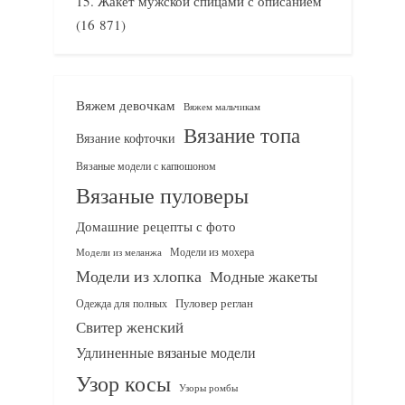
Жакет мужской спицами с описанием
(16 871)
Вяжем девочкам
Вяжем мальчикам
Вязание топа
Вязание кофточки
Вязаные модели с капюшоном
Вязаные пуловеры
Домашние рецепты с фото
Модели из мохера
Модели из меланжа
Модели из хлопка
Модные жакеты
Одежда для полных
Пуловер реглан
Свитер женский
Удлиненные вязаные модели
Узор косы
Узоры ромбы