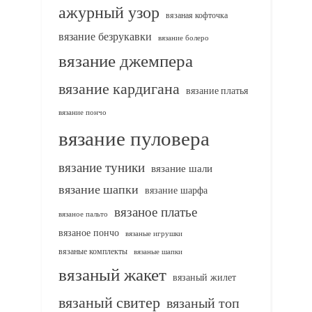
ажурный узор
вязаная кофточка
вязание безрукавки
вязание болеро
вязание джемпера
вязание кардигана
вязание платья
вязание пончо
вязание пуловера
вязание туники
вязание шали
вязание шапки
вязание шарфа
вязаное платье
вязаное пальто
вязаное пончо
вязаные игрушки
вязаные комплекты
вязаные шапки
вязаный жакет
вязаный жилет
вязаный свитер
вязаный топ