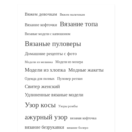
Вяжем девочкам
Вяжем мальчикам
Вязание топа
Вязание кофточки
Вязаные модели с капюшоном
Вязаные пуловеры
Домашние рецепты с фото
Модели из мохера
Модели из меланжа
Модели из хлопка
Модные жакеты
Одежда для полных
Пуловер реглан
Свитер женский
Удлиненные вязаные модели
Узор косы
Узоры ромбы
ажурный узор
вязаная кофточка
вязание безрукавки
вязание болеро