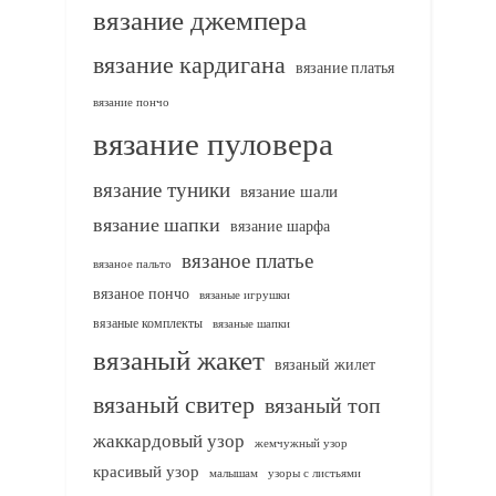
вязание джемпера
вязание кардигана
вязание платья
вязание пончо
вязание пуловера
вязание туники
вязание шали
вязание шапки
вязание шарфа
вязаное платье
вязаное пальто
вязаное пончо
вязаные игрушки
вязаные комплекты
вязаные шапки
вязаный жакет
вязаный жилет
вязаный свитер
вязаный топ
жаккардовый узор
жемчужный узор
красивый узор
узоры с листьями
малышам