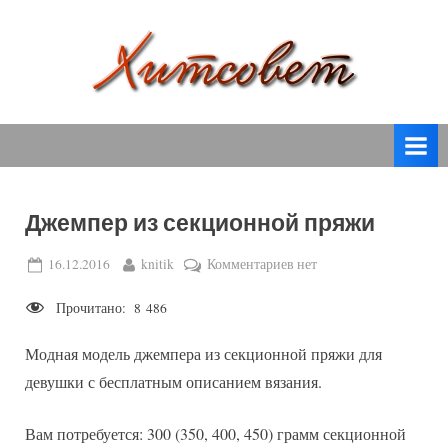
Skip
to
content
вязание
Х
спицами,
и
вязание
т
крючком,
модные
с
вязаные
Джемпер из секционной пряжи
о
модели
с
в
Posted
By
к
16.12.2016
knitik
Комментариев
нет
пошаговым
on
записи
е
описанием
Прочитано:
8 486
Джемпер
т
и
из
схемами.
Модная модель джемпера из секционной пряжи для
секционной
пряжи
девушки с бесплатным описанием вязания.
Вам потребуется: 300 (350, 400, 450) грамм секционной