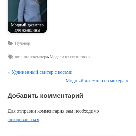
Модный джемпер
для женщины
Пуловер
Tags:
,
вязание джемпера
Модели из секционки
П
Навигация
Удлиненный свитер с косами
р
С
Модный джемпер из мохера
по
е
л
Добавить комментарий
д
е
записям
ы
д
Для отправки комментария вам необходимо
д
у
авторизоваться
.
у
ю
щ
щ