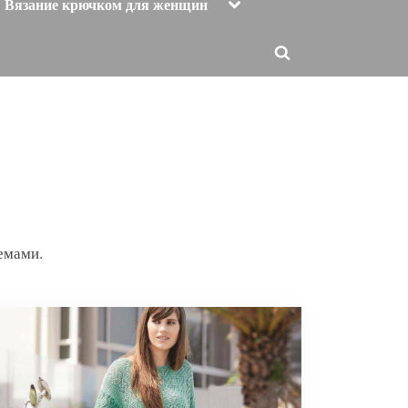
Toggle
Вязание крючком для женщин
sub-
menu
Toggle
search
form
емами.