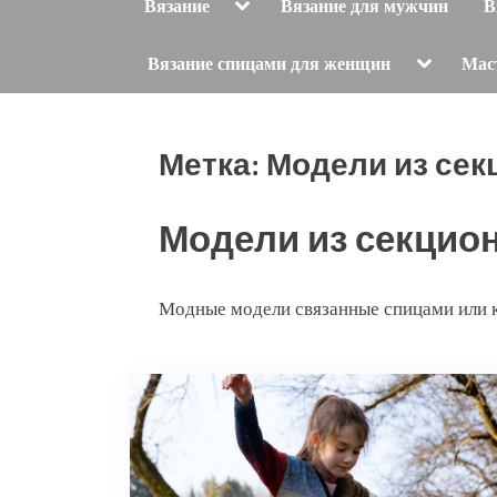
Toggle
Вязание
Вязание для мужчин
В
sub-
menu
Toggle
Вязание спицами для женщин
Мас
sub-
menu
Метка:
Модели из сек
Модели из секцио
Модные модели связанные спицами или к