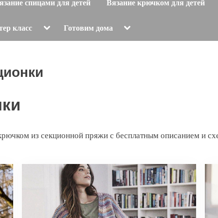
язание спицами для детей
Вязание крючком для детей
Toggle
Toggle
тер класс
Готовим дома
sub-
sub-
menu
menu
ционки
нки
рючком из секционной пряжи с бесплатным описанием и сх