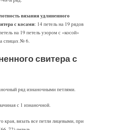
лотность вязания удлиненного
витера с косами
: 14 петель на 19 рядов
петель на 19 петель узором с «косой»
на спицах № 6.
ненного свитера с
знаночный ряд изнаночными петлями.
начиная с 1 изнаночной.
о края, вязать все петли лицевыми, при
66, 72) петель.