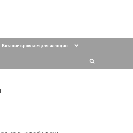
Toggle
Вязание крючком для женщин
sub-
menu
Toggle
search
form
и
 косами из толстой пряжи с