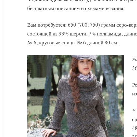
с
бесплатным описанием и схемами вязания.
косами
Вам потребуется: 650 (700, 750) грамм серо-ко
состоящей из 93% шерсти, 7% полиамида; длино
№ 6; круговые спицы № 6 длиной 80 см.
Ра
36
Ре
из
Уз
ср
48
29