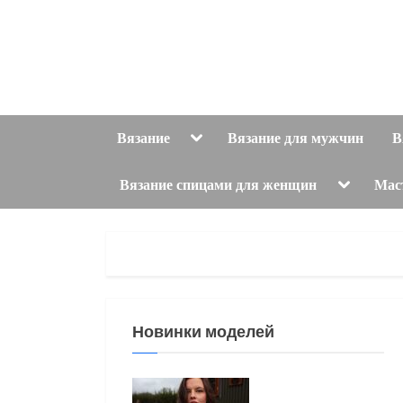
Skip
to
content
Toggle
Вязание
Вязание для мужчин
В
sub-
menu
Toggle
Вязание спицами для женщин
Мас
sub-
menu
Новинки моделей