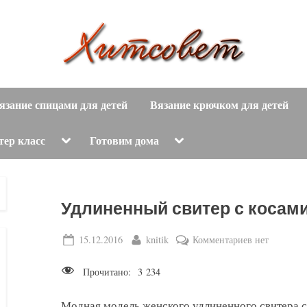
вязание
Х
спицами,
язание спицами для детей
Вязание крючком для детей
и
вязание
крючком,
т
Toggle
Toggle
тер класс
Готовим дома
sub-
sub-
модные
menu
menu
с
вязаные
модели
о
Удлиненный свитер с косам
с
пошаговым
в
Posted
By
к
15.12.2016
knitik
Комментариев
нет
описанием
on
записи
е
и
Прочитано:
3 234
Удлиненный
схемами.
т
свитер
Модная модель женского удлиненного свитера с