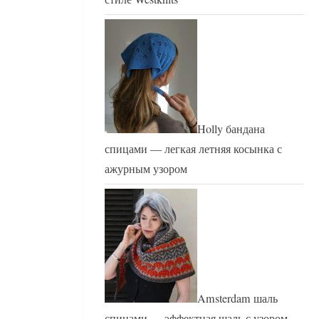
Holly бандана
спицами — легкая летняя косынка с
ажурным узором
Amsterdam шаль
спицами — эффектная шаль с узором