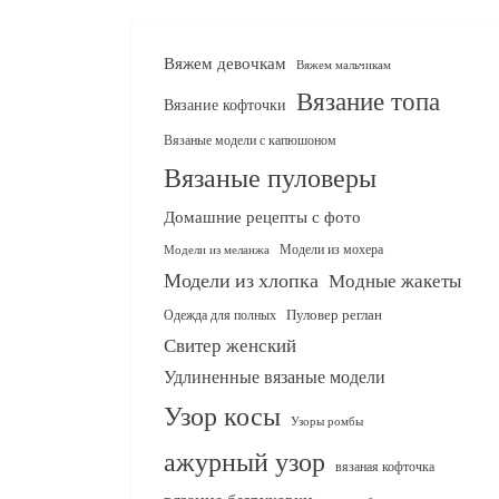
Вяжем девочкам
Вяжем мальчикам
Вязание топа
Вязание кофточки
Вязаные модели с капюшоном
Вязаные пуловеры
Домашние рецепты с фото
Модели из мохера
Модели из меланжа
Модели из хлопка
Модные жакеты
Одежда для полных
Пуловер реглан
Свитер женский
Удлиненные вязаные модели
Узор косы
Узоры ромбы
ажурный узор
вязаная кофточка