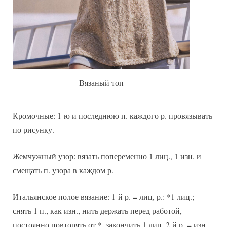
Вязаный топ
Кромочные: 1-ю и последнюю п. каждого р. провязывать
по рисунку.
Жемчужный узор: вязать попеременно 1 лиц., 1 изн. и
смещать п. узора в каждом р.
Итальянское полое вязание: 1-й р. = лиц, р.: *1 лиц.;
снять 1 п., как изн., нить держать перед работой,
постоянно повторять от *, закончить 1 лиц. 2-й р. = изн.