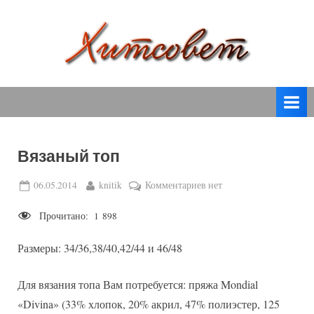
Skip
to
content
вязание
Х
спицами,
и
вязание
т
крючком,
модные
с
вязаные
Вязаный топ
о
модели
с
в
Posted
By
к
06.05.2014
knitik
Комментариев
нет
пошаговым
on
записи
е
описанием
Прочитано:
1 898
Вязаный
т
и
топ
схемами.
Размеры: 34/36,38/40,42/44 и 46/48
Для вязания топа Вам потребуется: пряжа Mondial
«Divina» (33% хлопок, 20% акрил, 47% полиэстер, 125