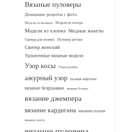
Вязаные пуловеры
Домашние рецепты с фото
Модели из мохера
Модели из меланжа
Модели из хлопка
Модные жакеты
Одежда для полных
Пуловер реглан
Свитер женский
Удлиненные вязаные модели
Узор косы
Узоры ромбы
ажурный узор
вязаная кофточка
вязание безрукавки
вязание болеро
вязание джемпера
вязание кардигана
вязание платья
вязание пончо
вязание пуловера