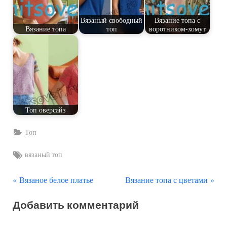
Вязаный свободный
Вязание топа с
Вязание топа
топ
воротником-хомут
Топ оверсайз
Топ
Tags:
вязаный топ
П
С
Навигация
Вязаное белое платье
Вязание топа с цветами
р
л
по
Добавить комментарий
е
е
д
д
записям