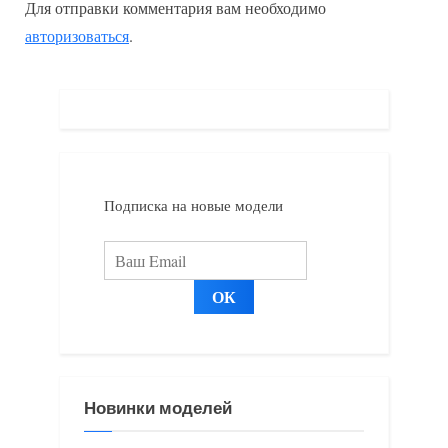
Для отправки комментария вам необходимо
ы
у
авторизоваться
.
д
ю
у
щ
щ
а
а
я
я
з
з
а
Подписка на новые модели
а
п
п
и
и
с
с
ь
ь
:
:
Новинки моделей