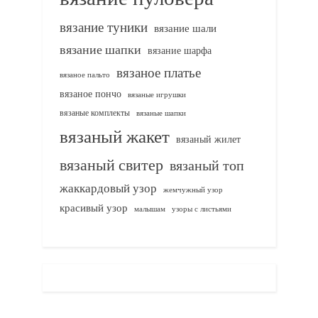
вязание туники
вязание шали
вязание шапки
вязание шарфа
вязаное платье
вязаное пальто
вязаное пончо
вязаные игрушки
вязаные комплекты
вязаные шапки
вязаный жакет
вязаный жилет
вязаный свитер
вязаный топ
жаккардовый узор
жемчужный узор
красивый узор
узоры с листьями
малышам