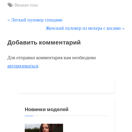
Tags:
Вязание топа
П
Навигация
Легкий пуловер спицами
р
С
Женский пуловер из мохера с косами
по
е
л
Добавить комментарий
д
е
записям
ы
д
Для отправки комментария вам необходимо
д
у
авторизоваться
.
у
ю
щ
щ
а
а
я
я
з
з
Новинки моделей
а
а
п
п
и
и