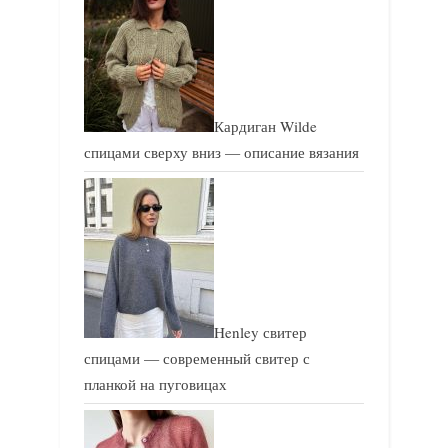
с
с
ь
ь
:
:
Кардиган Wilde
спицами сверху вниз — описание вязания
Henley свитер
спицами — современный свитер с
планкой на пуговицах