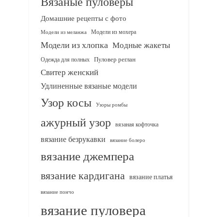
Вязаные пуловеры
Домашние рецепты с фото
Модели из мохера
Модели из меланжа
Модели из хлопка
Модные жакеты
Одежда для полных
Пуловер реглан
Свитер женский
Удлиненные вязаные модели
Узор косы
Узоры ромбы
ажурный узор
вязаная кофточка
вязание безрукавки
вязание болеро
вязание джемпера
вязание кардигана
вязание платья
вязание пончо
вязание пуловера