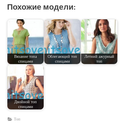
Похожие модели:
Вязание топа
Облегающий топ
Летний ажурный
спицами
спицами
топ
Двойной топ
спицами
Топ