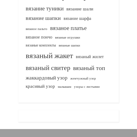
вязание туники
вязание шали
вязание шапки
вязание шарфа
вязаное платье
вязаное пальто
вязаное пончо
вязаные игрушки
вязаные комплекты
вязаные шапки
вязаный жакет
вязаный жилет
вязаный свитер
вязаный топ
жаккардовый узор
жемчужный узор
красивый узор
узоры с листьями
малышам